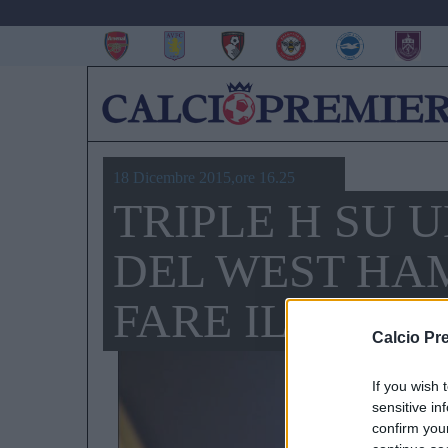
18 Dicembre 2015,ore 16.25
TRIPLE H SU 
DEL WEST HA
FARE IL WRES
Calcio Pr
If you wish 
sensitive in
confirm you