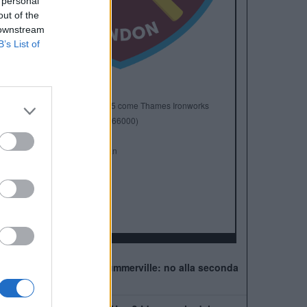
 personal
out of the
 downstream
B’s List of
Anno di Fondazione:
1895 come Thames Ironworks
Stadio:
London Stadium (66000)
Città:
Londra
Presidente:
David Sullivan
Manager:
Graham Potter
ALBO D'ORO
FA Cup:
3
FA Community Shield:
1
West Ham, muro per Summerville: no alla seconda
offerta della Roma