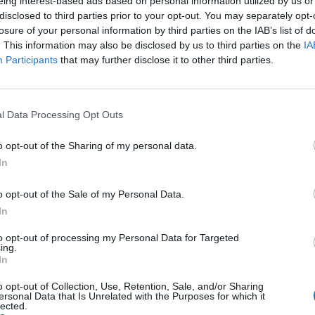
eing interest-based ads based on personal information utilized by us or
disclosed to third parties prior to your opt-out. You may separately opt-
losure of your personal information by third parties on the IAB’s list of
. This information may also be disclosed by us to third parties on the
IA
Participants
that may further disclose it to other third parties.
l Data Processing Opt Outs
o opt-out of the Sharing of my personal data.
In
o opt-out of the Sale of my Personal Data.
In
to opt-out of processing my Personal Data for Targeted
Triple H
, ha rilasciato alcune dichiarazioni importanti a
The
ing.
In
be un giocatore del
West Ham
con le caratteristiche adatte a
o opt-out of Collection, Use, Retention, Sale, and/or Sharing
ersonal Data that Is Unrelated with the Purposes for which it
to negli Stati Uniti “Quale giocatore vedrei sul ring?
Andy
lected.
ok giusto grazie ai suoi capelli lunghi”.