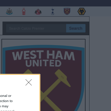
Search
sonal or
ection to
ou may