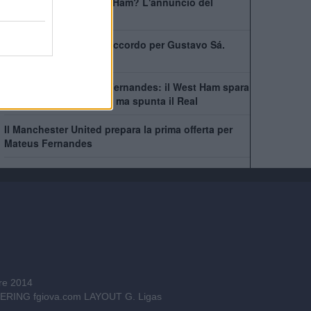
Bowen rimarrà al West Ham? L'annuncio del
capitano
West Ham scatenato: accordo per Gustavo Sá.
Beffate sei italiane
Asta folle per Mateus Fernandes: il West Ham spara
alto, lo United accelera ma spunta il Real
Il Manchester United prepara la prima offerta per
Mateus Fernandes
bre 2014
INEERING
fgiova.com
LAYOUT G. Ligas