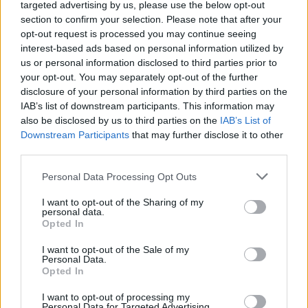
concentri sui gol e noi soffriamo molto per la mancanza di
targeted advertising by us, please use the below opt-out
gol.
Hojlund
? Penso non solo ai gol, ma al modo in cui
section to confirm your selection. Please note that after your
collega il gioco ogni volta che dobbiamo calciare la palla.
opt-out request is processed you may continue seeing
La sua capacità di contenere il difensore e di collegarsi in
interest-based ads based on personal information utilized by
supporto
ci sta aiutando
molto a giocare meglio e noi
us or personal information disclosed to third parties prior to
stiamo giocando meglio perché lui sta giocando meglio.
your opt-out. You may separately opt-out of the further
Sono davvero contento di Rasmus
. Non so cosa
disclosure of your personal information by third parties on the
succederà fino alla fine del mercato. La cosa importante è
IAB’s list of downstream participants. This information may
also be disclosed by us to third parties on the
IAB’s List of
che gli attaccanti che sono qui lavorino molto bene, stiano
Downstream Participants
that may further disclose it to other
migliorando, stiano aiutando la squadra e questa è la cosa
third parties.
più importante.”
Personal Data Processing Opt Outs
I want to opt-out of the Sharing of my
personal data.
Opted In
I want to opt-out of the Sale of my
Personal Data.
Opted In
I want to opt-out of processing my
Personal Data for Targeted Advertising.