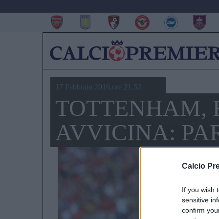
17 Febbraio 2016,ore 21.52
TOTTENHAM, F
AVVICINA: PA
Calcio Pr
If you wish 
sensitive in
confirm you