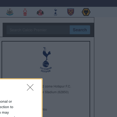
Search
Anno di Fondazione:
1882 come Hotspur F.C.
Stadio:
Tottenham Hotspur Stadium (62850)
Città:
Londra
sonal or
Presidente:
Daniel Levy
ection to
Manager:
Ange Postecoglou
ou may