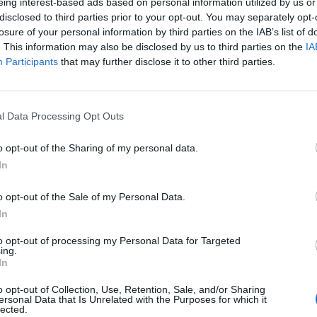
eing interest-based ads based on personal information utilized by us or
disclosed to third parties prior to your opt-out. You may separately opt-
losure of your personal information by third parties on the IAB’s list of
. This information may also be disclosed by us to third parties on the
IA
Participants
that may further disclose it to other third parties.
l Data Processing Opt Outs
o opt-out of the Sharing of my personal data.
In
o opt-out of the Sale of my Personal Data.
In
ettino
alla vigilia della gara di Europa League, ha parlato ai
m Carroll
. Nel presentare la sfida di domani sera, quando il
to opt-out of processing my Personal Data for Targeted
na
, il gioiellino classe 92′ ha dichiarato come l’obiettivo del
ing.
ti, ribadendo la validità della rosa e l’ottimo stato di forma, ed
In
 di Paulo Sousa sia una buona occasione per dimostrare il
o opt-out of Collection, Use, Retention, Sale, and/or Sharing
ersonal Data that Is Unrelated with the Purposes for which it
lected.