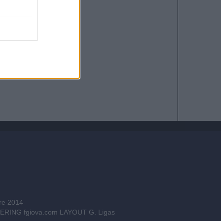
bre 2014
INEERING
fgiova.com
LAYOUT G. Ligas