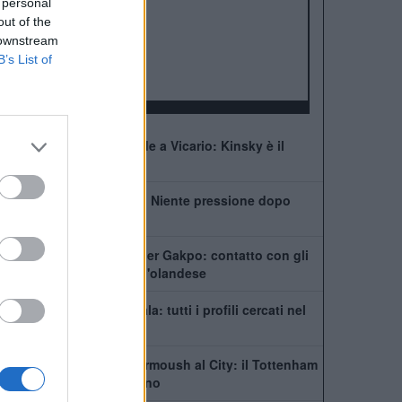
ALBO D'ORO
 personal
out of the
Premier League:
2
 downstream
FA Cup:
8
B’s List of
League Cup:
4
FA Community Shield:
7
Tottenham, che succede a Vicario: Kinsky è il
nuovo titolare
De Zerbi: "Kulusevski? Niente pressione dopo
l'infortunio"
Tottenham scatenato per Gakpo: contatto con gli
agenti, De Zerbi vuole l'olandese
Il Tottenham cerca un'ala: tutti i profili cercati nel
mercato Spurs
Futuro in bilico per Marmoush al City: il Tottenham
si inserisce per l'egiziano