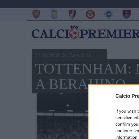
24 Dicembre 2015,ore 10.18
TOTTENHAM: 
A BERAHINO
Calcio Pr
If you wish 
sensitive in
confirm you
continue se
information 