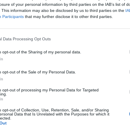
losure of your personal information by third parties on the IAB’s list of
. This information may also be disclosed by us to third parties on the
IA
Participants
that may further disclose it to other third parties.
l Data Processing Opt Outs
o opt-out of the Sharing of my personal data.
In
o opt-out of the Sale of my Personal Data.
In
to opt-out of processing my Personal Data for Targeted
ing.
, quello del
Tottenham
per
Saido Berahino
. Causa anche
In
ettino si vede costretto a dover trovare un rinforzo in avanti,
ra è
Kane
. Berahino rappresenta un vecchio obbiettivo degli
o opt-out of Collection, Use, Retention, Sale, and/or Sharing
ersonal Data that Is Unrelated with the Purposes for which it
pre per l’attacco, in secondo piano, ci sono
Sandro Ramirez
lected.
olo
del Basilea. A riportarlo è
Sky Sports UK.
Out