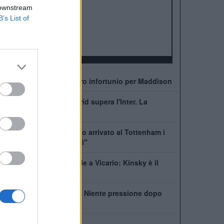
ALBO D'ORO
 downstream
Premier League:
2
B’s List of
FA Cup:
8
League Cup:
4
FA Community Shield:
7
Allarme Tottenham: altro infortunio per Maddison
Romero, l'Atletico Madrid supera l'Inter. La
situazione
De Zerbi: "Quando sono arrivato al Tottenham i
giocatori erano distrutti"
Tottenham, che succede a Vicario: Kinsky è il
nuovo titolare
De Zerbi: "Kulusevski? Niente pressione dopo
l'infortunio"