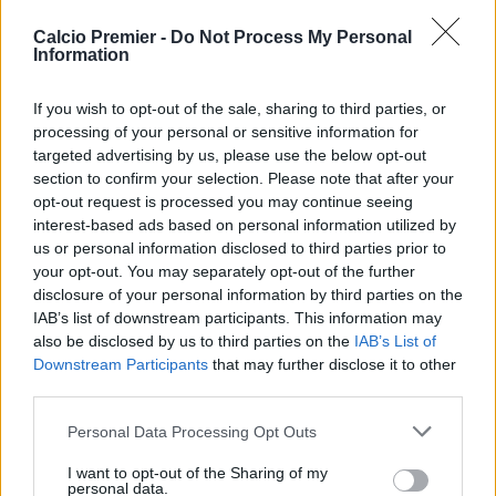
Sebbene il tecnico Ruben Amorim avesse ammesso prima della
partita che i minuti del centrale inglese sarebbero state …
Calcio Premier -
Do Not Process My Personal
Continued
Information
Maguire costa troppo. Lo
If you wish to opt-out of the sale, sharing to third parties, or
United lo lascerà andare a
processing of your personal or sensitive information for
targeted advertising by us, please use the below opt-out
giugno
section to confirm your selection. Please note that after your
opt-out request is processed you may continue seeing
13 Marzo 2025
interest-based ads based on personal information utilized by
By
redazione cp
us or personal information disclosed to third parties prior to
Harry Maguire lascerà il Manchester United. Il suo contratto pesa
your opt-out. You may separately opt-out of the further
troppo sulle casse dei red devils
disclosure of your personal information by third parties on the
IAB’s list of downstream participants. This information may
Amorim: “Maguire merita la
also be disclosed by us to third parties on the
IAB’s List of
Nazionale. È un leader”
Downstream Participants
that may further disclose it to other
third parties.
2 Marzo 2025
Personal Data Processing Opt Outs
By
redazione cp
Harry Maguire potrebbe tornare un Nazionale. Amorim appoggia
I want to opt-out of the Sharing of my
personal data.