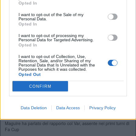
la sua candidatura
Opted In
Maguire: “Amorim sa cosa
I want to opt-out of the Sale of my
Personal Data.
serve per invertire la rotta”
Opted In
23 Gennaio 2025
I want to opt-out of processing my
Personal Data for Targeted Advertising.
By
redazione cp
Opted In
Ruben Amorim ancora non sta riuscendo a rivitalizzare il
Manchester United. harry Maguire ha fiducia in lui
I want to opt-out of Collection, Use,
Retention, Sale, and/or Sharing of my
Personal Data that Is Unrelated with the
La riflessione di Maguire:
Purposes for which it was collected.
Opted Out
“Senza Var è dura, abbiamo
CONFIRM
bisogno di certezze”
14 Gennaio 2025
By
Niccolò Meoni
Data Deletion
Data Access
Privacy Policy
La partita dell’Emirates tra Arsenal e United è stata caotica.
Maguire ha parlato del rapporto col Var, assente nei primi turni di
Fa Cup