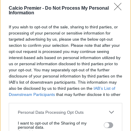
15 Aprile 2025
By
redazione cp
Calcio Premier -
Do Not Process My Personal
Information
Ancelotti è sicuro della sua squadra: “possiamo ribaltare il
risultato” e sul suo futuro non si è sbilanciato troppo “non penso
If you wish to opt-out of the sale, sharing to third parties, or
che dipenda dalla partita di domani”.
processing of your personal or sensitive information for
Ancelotti: “I tifosi dell’Everton
targeted advertising by us, please use the below opt-out
section to confirm your selection. Please note that after your
sono spettacolari, ma quanto
opt-out request is processed you may continue seeing
soffrono”
interest-based ads based on personal information utilized by
us or personal information disclosed to third parties prior to
your opt-out. You may separately opt-out of the further
15 Aprile 2025
disclosure of your personal information by third parties on the
By
redazione cp
IAB’s list of downstream participants. This information may
Carlo Ancelotti ricorda la passione dei tifosi dell’Everton, e spiega
also be disclosed by us to third parties on the
IAB’s List of
perchè i tifosi toffees soffrano nelle ultime stagioni
Downstream Participants
that may further disclose it to other
third parties.
Arteta elogia Ancelotti: “Per
me è un’ispirazione. Ha vinto
Personal Data Processing Opt Outs
tutto con la calma”
I want to opt-out of the Sharing of my
personal data.