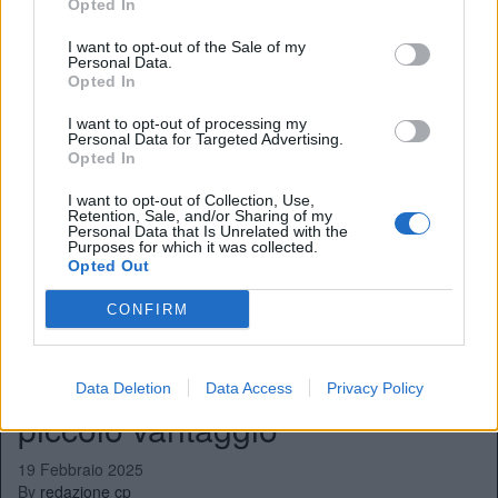
Opted In
8 Aprile 2025
By
redazione cp
I want to opt-out of the Sale of my
Personal Data.
Prima dell’importantissima sfida di Champions, Mikel Arteta ha
Opted In
voluto elogiare Carlo Ancelotti
I want to opt-out of processing my
I talenti del Palace piacciono a
Personal Data for Targeted Advertising.
Opted In
tutti, anche Ancelotti osserva
I want to opt-out of Collection, Use,
Retention, Sale, and/or Sharing of my
3 Marzo 2025
Personal Data that Is Unrelated with the
By
redazione cp
Purposes for which it was collected.
Opted Out
Carlo Ancelotti guarda in casa Crystal Palace per rinforzare il
centrocampo del suo Real, piace un giovane mediano
CONFIRM
Ancelotti: “Dobbiamo giocare
come all’andata. Abbiamo un
Data Deletion
Data Access
Privacy Policy
piccolo vantaggio”
19 Febbraio 2025
By
redazione cp