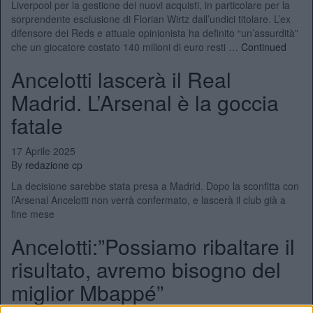
Liverpool per la gestione dei nuovi acquisti, in particolare per la
sorprendente esclusione di Florian Wirtz dall’undici titolare. L’ex
difensore dei Reds e attuale opinionista ha definito “un’assurdità”
che un giocatore costato 140 milioni di euro resti …
Continued
Ancelotti lascerà il Real
Madrid. L’Arsenal è la goccia
fatale
17 Aprile 2025
By
redazione cp
La decisione sarebbe stata presa a Madrid. Dopo la sconfitta con
l’Arsenal Ancelotti non verrà confermato, e lascerà il club già a
fine mese
Ancelotti:”Possiamo ribaltare il
risultato, avremo bisogno del
miglior Mbappé”