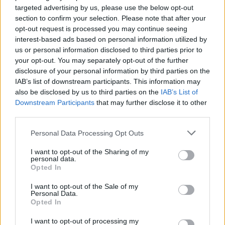
Nonostante la sconfitta maturata nel finale, appena ieri
targeted advertising by us, please use the below opt-out
andava a segno con il primo gol in terra britannica a
White
section to confirm your selection. Please note that after your
Hart Lane
, insomma, mica uno stadio qualunque. Oggi,
opt-out request is processed you may continue seeing
l’attaccante italiano dello
Swansea Alberto Paloschi
ha
interest-based ads based on personal information utilized by
us or personal information disclosed to third parties prior to
parlato ai microfoni del sito ufficiale del club: “Da ora, fino
your opt-out. You may separately opt-out of the further
al termine della stagione, sappiamo di dover giocare tutte
disclosure of your personal information by third parties on the
le partite come fossero una finale. Non mi interessa se
IAB’s list of downstream participants. This information may
riesco a segnare oppure no. La cosa più importante non
also be disclosed by us to third parties on the
IAB’s List of
sono io, ma la squadra”. Parole generose quelle dell’ex
Downstream Participants
that may further disclose it to other
Chievo Verona
, che dimostra inoltre grande motivazioni in
third parties.
vista delle restanti giornate di
Premier League
. A riportare
l’estratto è
Tuttomercatoweb.com
.
Personal Data Processing Opt Outs
I want to opt-out of the Sharing of my
personal data.
REDAZIONE
Opted In
Twitter: @Calciopremier
I want to opt-out of the Sale of my
Personal Data.
Opted In
I want to opt-out of processing my