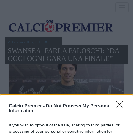
Toggl
navig
29 Febbraio 2016,ore 15.28
SWANSEA, PARLA PALOSCHI: “DA
OGGI OGNI GARA UNA FINALE”
Calcio Premier -
Do Not Process My Personal
Information
If you wish to opt-out of the sale, sharing to third parties, or
processing of your personal or sensitive information for