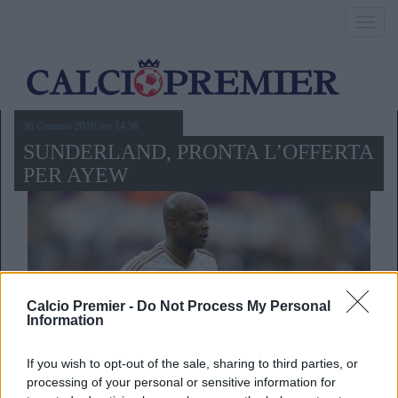
Toggl
navig
26 Gennaio 2016,ore 14.58
SUNDERLAND, PRONTA L’OFFERTA
PER AYEW
Calcio Premier -
Do Not Process My Personal
Information
If you wish to opt-out of the sale, sharing to third parties, or
processing of your personal or sensitive information for