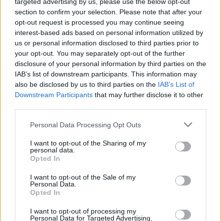
targeted advertising by us, please use the below opt-out
section to confirm your selection. Please note that after your
opt-out request is processed you may continue seeing
Secondo
Sky Sport
, il
Sunderland
ha pronta l’offerta per
interest-based ads based on personal information utilized by
strappare
Andre Ayew
allo
Swansea
.
us or personal information disclosed to third parties prior to
I
Black Cats
sarebbero pronti a mettere sul piatto 10
your opt-out. You may separately opt-out of the further
milioni di sterline e il cartellino di
Fabio Borini
(24 anni)
disclosure of your personal information by third parties on the
IAB’s list of downstream participants. This information may
pur di avere il giocatore ghanese, classe 1989, ex
also be disclosed by us to third parties on the
IAB’s List of
Marsiglia
, in forza ai gallesi del neo tecnico
Guidolin
.
Downstream Participants
that may further disclose it to other
C’è da vedere quale sia la volontà dell’allenatore, che
third parties.
potrebbe chiudere a momenti la trattativa col
Napoli
per
Jonathan De Guzman
.
Personal Data Processing Opt Outs
I want to opt-out of the Sharing of my
personal data.
REDAZIONE
Opted In
Twitter @Calciopremier
I want to opt-out of the Sale of my
Personal Data.
Opted In
I want to opt-out of processing my
Personal Data for Targeted Advertising.