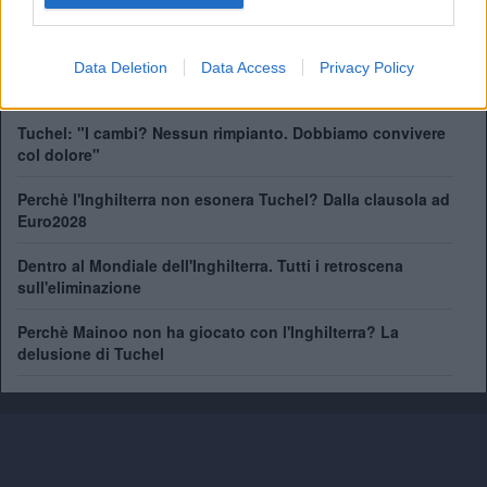
Pep Guardiola di nuovo in panchina? L'offerta di una
Data Deletion
Data Access
Privacy Policy
Nazionale fa sognare i tifosi
Tuchel: "I cambi? Nessun rimpianto. Dobbiamo convivere
col dolore"
Perchè l'Inghilterra non esonera Tuchel? Dalla clausola ad
Euro2028
Dentro al Mondiale dell'Inghilterra. Tutti i retroscena
sull'eliminazione
Perchè Mainoo non ha giocato con l'Inghilterra? La
delusione di Tuchel