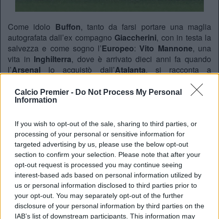
Come idolo
Buffon
, tanto da farsi portare una maglia
autografata dall’ex compagno
Giaccherini
, con in testa la
salvezza e come sogno l’
Europeo
:
Vito Mannone
, una
vita in
Inghilterra
, dove è arrivato dieci anni fa quando
l’
Arsenal
lo acquistò dall’
Atalanta
, si racconta a
GianlucaDiMarzio.com
. L’
Italia
gli manca, ammette il
portiere dei
Black Cats
, ma è comunque felice di giocare
Calcio Premier -
Do Not Process My Personal
Information
nel miglior campionato del mondo dove, grazie alle sue
parate, sta tenendo a galla il
Sunderland
. Poca
considerazione in ottica
Nazionale
? “Noi portieri italiani
If you wish to opt-out of the sale, sharing to third parties, or
sotto questo punto di vista siamo un pò sfigati”, ammette
processing of your personal or sensitive information for
Mannone con un pò di ironia, vista la grande concorrenza
targeted advertising by us, please use the below opt-out
tra i pali, dove le alternative non mancano. “Ogni anno la
section to confirm your selection. Please note that after your
opt-out request is processed you may continue seeing
stessa storia, non riusciamo mai a salvarci tranquillamente
interest-based ads based on personal information utilized by
e questo è un peccato per un club con delle potenzialità
us or personal information disclosed to third parties prior to
come questo”, confida il numero uno ex tra le altre di
your opt-out. You may separately opt-out of the further
Barnsley
e
Hull City
, “Pensate che il
Leicester
lo scorso
disclosure of your personal information by third parties on the
anno ha fatto ancora più fatica di noi a salvarsi e guardare
IAB’s list of downstream participants. This information may