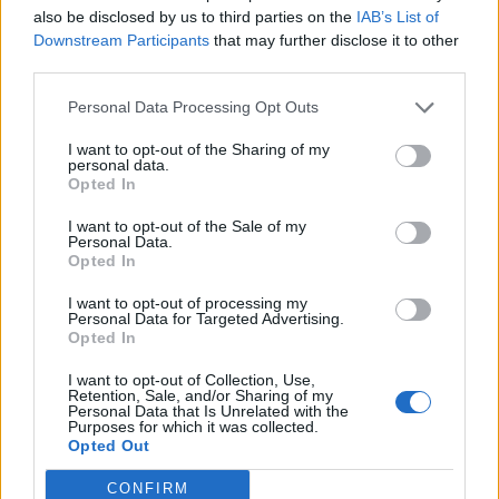
ora dov’è”. In Inghilterra la felicità non gli manca, ma “a
also be disclosed by us to third parties on the
IAB’s List of
volte temo che in Italia si siano scordati di me. Sto vivendo
Downstream Participants
that may further disclose it to other
un grande momento di forma e, anche tramite la
Premier
third parties.
League
, ho sempre sperato in una chiamata da parte della
Nazionale.” Mannone sa che Buffon non si tocca ma
Personal Data Processing Opt Outs
chiede più considerazione. E sul compagno
Borini
? “Ci
manca l’Italia ma adesso siamo felici qua”. Segue sempre
I want to opt-out of the Sharing of my
personal data.
il
Milan
, anche da lontano, ma per quest’anno lo scudetto,
Opted In
secondo lui, lo vincerà nuovamente la
Juventus
: sincero,
quindi, anche nel parlare dell’Arsenal, dove è rimasto in
I want to opt-out of the Sale of my
Personal Data.
contatto con qualcuno e di cui racconta: ” Febbraio e
Opted In
marzo sono sempre stati i mesi critici, nessuno si spiega il
perchè. E
Wenger
non so se rimarrà anche il prossimo
I want to opt-out of processing my
anno”. Questo è Vito Mannone, un sognatore al servizio di
Personal Data for Targeted Advertising.
Opted In
Sua Maestà.
I want to opt-out of Collection, Use,
Retention, Sale, and/or Sharing of my
Personal Data that Is Unrelated with the
REDAZIONE
Purposes for which it was collected.
Opted Out
Twitter: @Calciopremier
CONFIRM