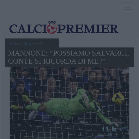
Toggl
navig
15 Marzo 2016,ore 9.52
MANNONE: “POSSIAMO SALVARCI,
CONTE SI RICORDA DI ME?”