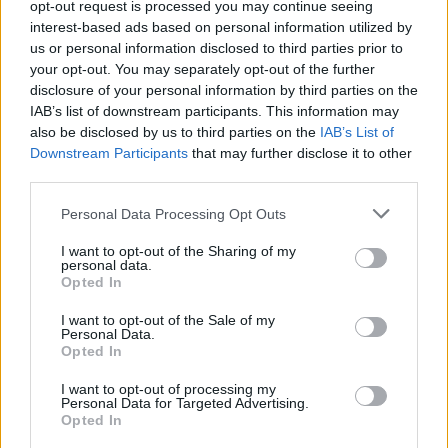
opt-out request is processed you may continue seeing
interest-based ads based on personal information utilized by
us or personal information disclosed to third parties prior to
Mario Suarez
è ad un passo dal
Watford
. Come riporta
your opt-out. You may separately opt-out of the further
Sky Sport UK
, il giocatore è vicino al passaggio in
disclosure of your personal information by third parties on the
Inghilterra nel club della famiglia Pozzo.
Suarez
dovrebbe
IAB’s list of downstream participants. This information may
sottoscrivere un contratto dalla durata di 4 anni.
also be disclosed by us to third parties on the
IAB’s List of
Downstream Participants
that may further disclose it to other
third parties.
Redazione
Twitter @Calciopremier
Personal Data Processing Opt Outs
I want to opt-out of the Sharing of my
personal data.
Opted In
Ufficiale: l'Hull City prende Tzolakis. La cifra record ed i
I want to opt-out of the Sale of my
Personal Data.
dettagli
Opted In
Tottenham scatenato per Gakpo: contatto con gli agenti,
I want to opt-out of processing my
De Zerbi vuole l'olandese
Personal Data for Targeted Advertising.
Opted In
Chelsea, ecco il nuovo terzino: vicino Pep Chavarría dal