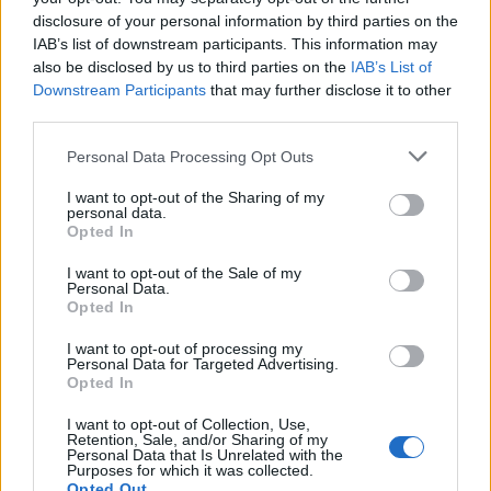
tecnico danese, confermando le gerarchie attuali.
disclosure of your personal information by third parties on the
IAB’s list of downstream participants. This information may
also be disclosed by us to third parties on the
IAB’s List of
Mercato bloccato: il Tottenham non
Downstream Participants
that may further disclose it to other
cede
third parties.
Nonostante il malcontento sia palese e diversi club
Personal Data Processing Opt Outs
europei abbiano già bussato alla porta degli Spurs per un
prestito o un acquisto a titolo definitivo, la posizione del
I want to opt-out of the Sharing of my
personal data.
club del North London è ferma:
Tel non partirà a gennaio
.
Opted In
La dirigenza si è detta “comprensiva” nei confronti dello
I want to opt-out of the Sale of my
stato d’animo del ragazzo, ma non intende privarsi di
Personal Data.
un’alternativa offensiva di valore proprio nel momento
Opted In
cruciale della stagione in Premier League.
I want to opt-out of processing my
Personal Data for Targeted Advertising.
Un investimento da proteggere
Opted In
L’investimento fatto solo sei mesi fa è pesante e il
I want to opt-out of Collection, Use,
Tottenham non vuole svendere un calciatore considerato
Retention, Sale, and/or Sharing of my
Personal Data that Is Unrelated with the
ancora tra i migliori prospetti d’Europa. Tuttavia, il rischio
Purposes for which it was collected.
di svalutare il cartellino e di rovinare il rapporto con il
Opted Out