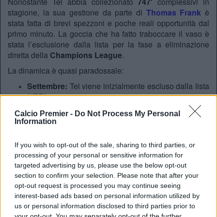
Nonostante Tel abbia collezionato
747′
complessivi in
stagione, la sua gestione da parte di
Thomas Frank
è
stata fatta di brevi spezzoni e poche reali opportunità dal
primo minuto. La goccia che ha fatto traboccare il vaso è
stata l’esclusione dalla lista per la fase a eliminazione
diretta della
Champions League
.
La dinamica è quasi paradossale:
Settembre:
Tel viene inizialmente escluso dalla lista
UEFA.
Dicembre:
L’infortunio di
Dominic Solanke
(stop
Calcio Premier -
Do Not Process My Personal
superiore ai 60 giorni) permette al Tottenham di
Information
reinserire il francese sfruttando i regolamenti UEFA.
If you wish to opt-out of the sale, sharing to third parties, or
Gennaio:
Con il rientro di Solanke, Thomas Frank si
processing of your personal or sensitive information for
è trovato davanti a un bivio. La scelta è ricaduta
targeted advertising by us, please use the below opt-out
sull’ex Bournemouth, estromettendo nuovamente il
section to confirm your selection. Please note that after your
classe 2005.
opt-out request is processed you may continue seeing
interest-based ads based on personal information utilized by
“È stata una scelta tecnica tra Solanke e Tel, e ho
us or personal information disclosed to third parties prior to
optato per Dominic”
, ha spiegato laconicamente il
your opt-out. You may separately opt-out of the further