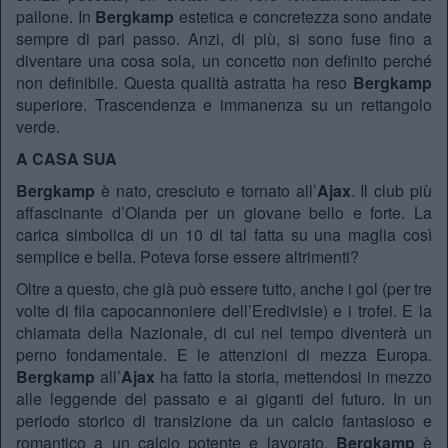
pallone. In
Bergkamp
estetica e concretezza sono andate
sempre di pari passo. Anzi, di più, si sono fuse fino a
diventare una cosa sola, un concetto non definito perché
non definibile. Questa qualità astratta ha reso
Bergkamp
superiore. Trascendenza e immanenza su un rettangolo
verde.
A CASA SUA
Bergkamp
è nato, cresciuto e tornato all’
Ajax
. Il club più
affascinante d’Olanda per un giovane bello e forte. La
carica simbolica di un 10 di tal fatta su una maglia così
semplice e bella. Poteva forse essere altrimenti?
Oltre a questo, che già può essere tutto, anche i gol (per tre
volte di fila capocannoniere dell’Eredivisie) e i trofei. E la
chiamata della Nazionale, di cui nel tempo diventerà un
perno fondamentale. E le attenzioni di mezza Europa.
Bergkamp
all’
Ajax
ha fatto la storia, mettendosi in mezzo
alle leggende del passato e ai giganti del futuro. In un
periodo storico di transizione da un calcio fantasioso e
romantico a un calcio potente e lavorato,
Bergkamp
è