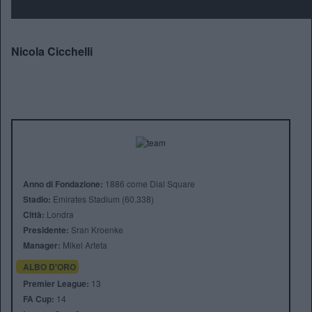
Nicola Cicchelli
Anno di Fondazione:
1886 come Dial Square
Stadio:
Emirates Stadium (60.338)
Città:
Londra
Presidente:
Sran Kroenke
Manager:
Mikel Arteta
ALBO D'ORO
Premier League:
13
FA Cup:
14