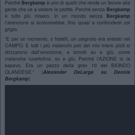
Perché
Bergkamp
è uno di quelli che rende un favore alla
gente che va a vedere le partite. Perché senza
Bergkamp
è tutto più misero. In un mondo senza
Bergkamp
l’arancione si scolorerebbe, fino quasi a confondersi col
grigio.
“E per un momento, o fratelli, un usignolo era entrato nel
CAMPO. E tutti i più malenchi peli del mio intero plott si
drizzarono dall’emozione; e brividi su e giù, come
malenche lucertoline, su e giù. Perché l’AZIONE io la
sapevo. Era un pezzo della gran 10 del BIONDO
OLANDESE.” (
Alexander DeLarge
su Dennis
Bergkamp
)