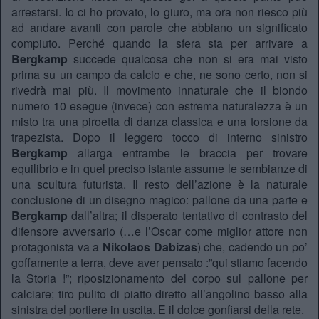
arrestarsi. Io ci ho provato, lo giuro, ma ora non riesco più
ad andare avanti con parole che abbiano un significato
compiuto. Perché quando la sfera sta per arrivare a
Bergkamp
succede qualcosa che non si era mai visto
prima su un campo da calcio e che, ne sono certo, non si
rivedrà mai più. Il movimento innaturale che il biondo
numero 10 esegue (invece) con estrema naturalezza è un
misto tra una piroetta di danza classica e una torsione da
trapezista. Dopo il leggero tocco di interno sinistro
Bergkamp
allarga entrambe le braccia per trovare
equilibrio e in quel preciso istante assume le sembianze di
una scultura futurista. Il resto dell’azione è la naturale
conclusione di un disegno magico: pallone da una parte e
Bergkamp
dall’altra; il disperato tentativo di contrasto del
difensore avversario (…e l’Oscar come miglior attore non
protagonista va a
Nikolaos Dabizas
) che, cadendo un po’
goffamente a terra, deve aver pensato :”qui stiamo facendo
la Storia !”; riposizionamento del corpo sul pallone per
calciare; tiro pulito di piatto diretto all’angolino basso alla
sinistra del portiere in uscita. E il dolce gonfiarsi della rete.