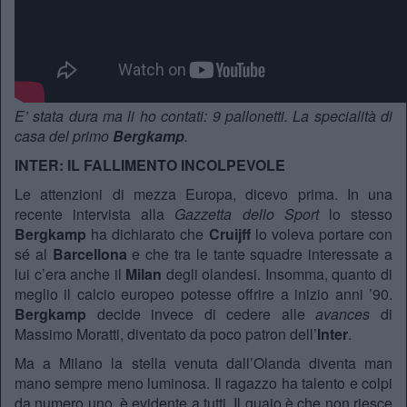
E’ stata dura ma li ho contati: 9 pallonetti. La specialità di
casa del primo
Bergkamp
.
INTER: IL FALLIMENTO INCOLPEVOLE
Le attenzioni di mezza Europa, dicevo prima. In una
recente intervista alla
Gazzetta dello Sport
lo stesso
Bergkamp
ha dichiarato che
Cruijff
lo voleva portare con
sé al
Barcellona
e che tra le tante squadre interessate a
lui c’era anche il
Milan
degli olandesi. Insomma, quanto di
meglio il calcio europeo potesse offrire a inizio anni ’90.
Bergkamp
decide invece di cedere alle
avances
di
Massimo Moratti, diventato da poco patron dell’
Inter
.
Ma a Milano la stella venuta dall’Olanda diventa man
mano sempre meno luminosa. Il ragazzo ha talento e colpi
da numero uno, è evidente a tutti. Il guaio è che non riesce