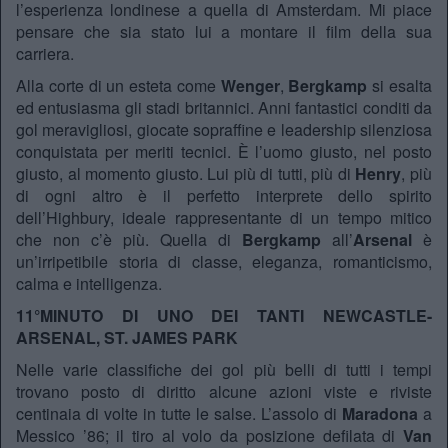
l’esperienza londinese a quella di Amsterdam. Mi piace
pensare che sia stato lui a montare il film della sua
carriera.
Alla corte di un esteta come
Wenger
,
Bergkamp
si esalta
ed entusiasma gli stadi britannici. Anni fantastici conditi da
gol meravigliosi, giocate sopraffine e leadership silenziosa
conquistata per meriti tecnici. È l’uomo giusto, nel posto
giusto, al momento giusto. Lui più di tutti, più di
Henry
, più
di ogni altro è il perfetto interprete dello spirito
dell’Highbury, ideale rappresentante di un tempo mitico
che non c’è più. Quella di
Bergkamp
all’
Arsenal
è
un’irripetibile storia di classe, eleganza, romanticismo,
calma e intelligenza.
11°MINUTO DI UNO DEI TANTI NEWCASTLE-
ARSENAL, ST. JAMES PARK
Nelle varie classifiche dei gol più belli di tutti i tempi
trovano posto di diritto alcune azioni viste e riviste
centinaia di volte in tutte le salse. L’assolo di
Maradona
a
Messico ’86; il tiro al volo da posizione defilata di
Van