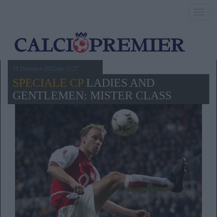
Toggl
navig
19 Dicembre 2015,ore 15.27
SPECIALE CP
LADIES AND
GENTLEMEN: MISTER CLASS