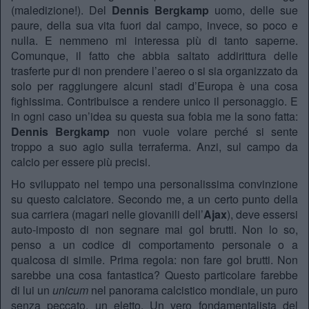
(maledizione!).
Del
Dennis Bergkamp
uomo, delle sue
paure, della sua vita fuori dal campo, invece, so poco e
nulla. E nemmeno mi interessa più di tanto saperne.
Comunque, il fatto che abbia saltato addirittura delle
trasferte pur di non prendere l’aereo o si sia organizzato da
solo per raggiungere alcuni stadi d’Europa è una cosa
fighissima. Contribuisce a rendere unico il personaggio. E
in ogni caso un’idea su questa sua fobia me la sono fatta:
Dennis Bergkamp
non vuole volare perché si sente
troppo a suo agio sulla terraferma. Anzi, sul campo da
calcio per essere più precisi.
Ho sviluppato nel tempo una personalissima convinzione
su questo calciatore. Secondo me, a un certo punto della
sua carriera (magari nelle giovanili dell’
Ajax
), deve essersi
auto-imposto di non segnare mai gol brutti. Non lo so,
penso a un codice di comportamento personale o a
qualcosa di simile. Prima regola: non fare gol brutti. Non
sarebbe una cosa fantastica? Questo particolare farebbe
di lui un
unicum
nel panorama calcistico mondiale, un puro
senza peccato, un eletto. Un vero fondamentalista del