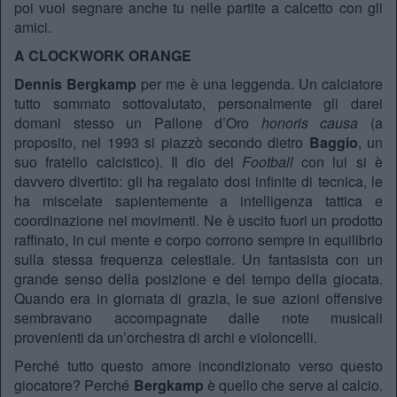
poi vuoi segnare anche tu nelle partite a calcetto con gli
amici.
A CLOCKWORK ORANGE
Dennis Bergkamp
per me è una leggenda. Un calciatore
tutto sommato sottovalutato, personalmente gli darei
domani stesso un Pallone d’Oro
honoris causa
(a
proposito, nel 1993 si piazzò secondo dietro
Baggio
, un
suo fratello calcistico). Il dio del
Football
con lui si è
davvero divertito: gli ha regalato dosi infinite di tecnica, le
ha miscelate sapientemente a intelligenza tattica e
coordinazione nei movimenti. Ne è uscito fuori un prodotto
raffinato, in cui mente e corpo corrono sempre in equilibrio
sulla stessa frequenza celestiale. Un fantasista con un
grande senso della posizione e del tempo della giocata.
Quando era in giornata di grazia, le sue azioni offensive
sembravano accompagnate dalle note musicali
provenienti da un’orchestra di archi e violoncelli.
Perché tutto questo amore incondizionato verso questo
giocatore? Perché
Bergkamp
è quello che serve al calcio.