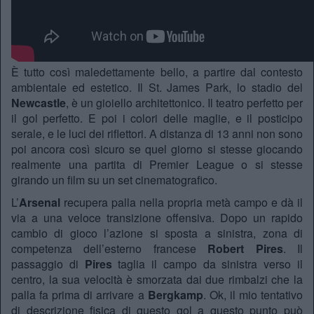
È tutto così maledettamente bello, a partire dal contesto
ambientale ed estetico. Il St. James Park, lo stadio del
Newcastle
, è un gioiello architettonico. Il teatro perfetto per
il gol perfetto. E poi i colori delle maglie, e il posticipo
serale, e le luci dei riflettori. A distanza di 13 anni non sono
poi ancora così sicuro se quel giorno si stesse giocando
realmente una partita di Premier League o si stesse
girando un film su un set cinematografico.
L’
Arsenal
recupera palla nella propria metà campo e dà il
via a una veloce transizione offensiva. Dopo un rapido
cambio di gioco l’azione si sposta a sinistra, zona di
competenza dell’esterno francese
Robert Pires
. Il
passaggio di
Pires
taglia il campo da sinistra verso il
centro, la sua velocità è smorzata dai due rimbalzi che la
palla fa prima di arrivare a
Bergkamp
. Ok, il mio tentativo
di descrizione fisica di questo gol a questo punto può