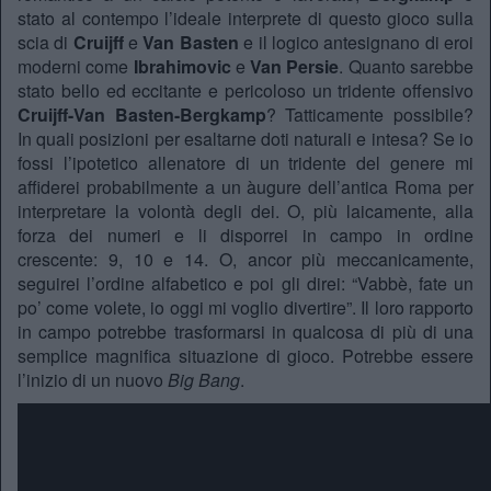
stato al contempo l’ideale interprete di questo gioco sulla
scia di
Cruijff
e
Van Basten
e il logico antesignano di eroi
moderni come
Ibrahimovic
e
Van Persie
. Quanto sarebbe
stato bello ed eccitante e pericoloso un tridente offensivo
Cruijff-Van Basten-Bergkamp
? Tatticamente possibile?
In quali posizioni per esaltarne doti naturali e intesa? Se io
fossi l’ipotetico allenatore di un tridente del genere mi
affiderei probabilmente a un àugure dell’antica Roma per
interpretare la volontà degli dei. O, più laicamente, alla
forza dei numeri e li disporrei in campo in ordine
crescente: 9, 10 e 14. O, ancor più meccanicamente,
seguirei l’ordine alfabetico e poi gli direi: “Vabbè, fate un
po’ come volete, io oggi mi voglio divertire”. Il loro rapporto
in campo potrebbe trasformarsi in qualcosa di più di una
semplice magnifica situazione di gioco. Potrebbe essere
l’inizio di un nuovo
Big Bang
.