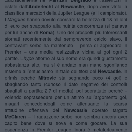
estate dall’
Anderlecht
al
Newcastle
, dopo aver vinto la
classifica marcatori della Jupiler League (e il campionato).
I
Magpies
hanno dovuto sborsare la bellezza di 18 milioni
di euro per strapparlo alla nutrita concorrenza (si parlava
per lui anche di
Roma
). Uno dei prospetti più interessanti
sfornati recentemente dal sempreverde calcio slavo, il
centravanti serbo ha mantenuto – prima di approdare in
Premier – una media realizzativa vicina al gol ogni 2
partite. L’
hype
attorno al suo nome era quindi giustamente
abbastanza alto, ma si è andato man mano sgonfiando
insieme all’entusiasmo iniziale dei tifosi del
Newcastle
. In
primis perché
Mitrovic
sta segnando poco (4 gol) e
sbagliando tanto (curioso il dato negativo dei controlli
sbagliati a partita: 2.7 di media); poi soprattutto perché –
volendo soprassedere per un attimo sull’argomento gol,
magari concedendogli come attenuante la scarsa
attitudine offensiva del
Newcastle
operaio targato
McClaren
– il ragazzone serbo non sembra ancora aver
capito bene dove si trova e come giocare. La sua
esperienza in Premier League finora è metaforicamente