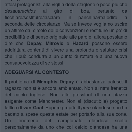
attesi protagonisti alla vigilia della stagione e poco più che
desaparecidos
al giro di boa, pertanto da
fischiare/sostituire/lasciare in panchina/maledire a
seconda delle circostanze. Ma se invece vogliamo uscire
un attimo dal circolo delle convenzioni e restituire un po’ di
credibilità e di senso originale alle parole, allora possiamo
dire che
Depay, Mitrovic
e
Hazard
possono essere
addirittura contenti di vivere una profonda e salutare crisi
che li può condurre a un punto di rottura e a una nuova
consapevolezza di se stessi.
ADEGUARSI AL CONTESTO
Il problema di
Memphis Depay
è abbastanza palese: il
ragazzo non si è ancora ambientato. Non ai ritmi frenetici
del calcio inglese. Non alle pressioni di una piazza
esigente come Manchester. Non al (discutibile) progetto
tattico di
van Gaal
. Eppure proprio il
guru
olandese non ha
badato a spese questa estate per portarlo alla sua corte.
Un fenomeno del campionato olandese scelto
personalmente da uno che col calcio olandese ha una