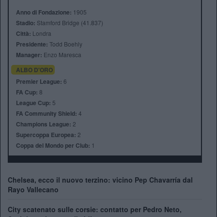
Anno di Fondazione:
1905
Stadio:
Stamford Bridge (41.837)
Città:
Londra
Presidente:
Todd Boehly
Manager:
Enzo Maresca
ALBO D'ORO
Premier League:
6
FA Cup:
8
League Cup:
5
FA Community Shield:
4
Champions League:
2
Supercoppa Europea:
2
Coppa del Mondo per Club:
1
Chelsea, ecco il nuovo terzino: vicino Pep Chavarría dal
Rayo Vallecano
City scatenato sulle corsie: contatto per Pedro Neto,