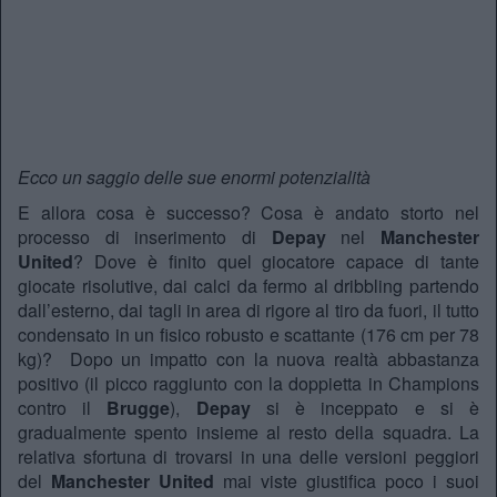
Ecco un saggio delle sue enormi potenzialità
E allora cosa è successo? Cosa è andato storto nel
processo di inserimento di
Depay
nel
Manchester
United
? Dove è finito quel giocatore capace di tante
giocate risolutive, dai calci da fermo al dribbling partendo
dall’esterno, dai tagli in area di rigore al tiro da fuori, il tutto
condensato in un fisico robusto e scattante (176 cm per 78
kg)? Dopo un impatto con la nuova realtà abbastanza
positivo (il picco raggiunto con la doppietta in Champions
contro il
Brugge
),
Depay
si è inceppato e si è
gradualmente spento insieme al resto della squadra. La
relativa sfortuna di trovarsi in una delle versioni peggiori
del
Manchester United
mai viste giustifica poco i suoi