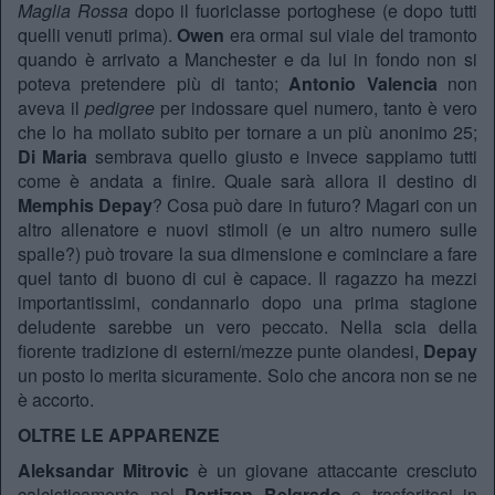
Maglia Rossa
dopo il fuoriclasse portoghese (e dopo tutti
quelli venuti prima).
Owen
era ormai sul viale del tramonto
quando è arrivato a Manchester e da lui in fondo non si
poteva pretendere più di tanto;
Antonio Valencia
non
aveva il
pedigree
per indossare quel numero, tanto è vero
che lo ha mollato subito per tornare a un più anonimo 25;
Di Maria
sembrava quello giusto e invece sappiamo tutti
come è andata a finire. Quale sarà allora il destino di
Memphis Depay
? Cosa può dare in futuro? Magari con un
altro allenatore e nuovi stimoli (e un altro numero sulle
spalle?) può trovare la sua dimensione e cominciare a fare
quel tanto di buono di cui è capace. Il ragazzo ha mezzi
importantissimi, condannarlo dopo una prima stagione
deludente sarebbe un vero peccato. Nella scia della
fiorente tradizione di esterni/mezze punte olandesi,
Depay
un posto lo merita sicuramente. Solo che ancora non se ne
è accorto.
OLTRE LE APPARENZE
Aleksandar Mitrovic
è un giovane attaccante cresciuto
calcisticamente nel
Partizan Belgrado
e trasferitosi in