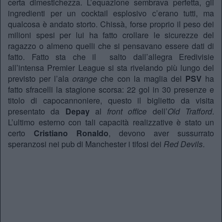
certa dimestichezza. L’equazione sembrava perfetta, gli
ingredienti per un cocktail esplosivo c’erano tutti, ma
qualcosa è andato storto. Chissà, forse proprio il peso dei
milioni spesi per lui ha fatto crollare le sicurezze del
ragazzo o almeno quelli che si pensavano essere dati di
fatto. Fatto sta che il salto dall’allegra Eredivisie
all’intensa Premier League si sta rivelando più lungo del
previsto per l’ala
orange
che con la maglia del
PSV
ha
fatto sfracelli la stagione scorsa: 22 gol in 30 presenze e
titolo di capocannoniere, questo il biglietto da visita
presentato da
Depay
al
front office
dell’
Old Trafford
.
L’ultimo esterno con tali capacità realizzative è stato un
certo
Cristiano Ronaldo
, devono aver sussurrato
speranzosi nei pub di Manchester i tifosi dei
Red Devils
.