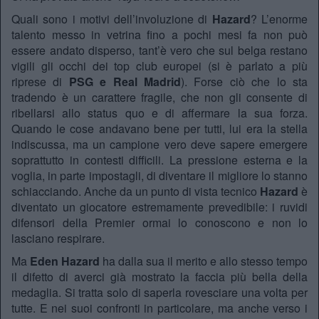
Quali sono i motivi dell’involuzione di
Hazard
? L’enorme
talento messo in vetrina fino a pochi mesi fa non può
essere andato disperso, tant’è vero che sul belga restano
vigili gli occhi dei top club europei (si è parlato a più
riprese di
PSG e Real Madrid
). Forse ciò che lo sta
tradendo è un carattere fragile, che non gli consente di
ribellarsi allo status quo e di affermare la sua forza.
Quando le cose andavano bene per tutti, lui era la stella
indiscussa, ma un campione vero deve sapere emergere
soprattutto in contesti difficili. La pressione esterna e la
voglia, in parte impostagli, di diventare il migliore lo stanno
schiacciando. Anche da un punto di vista tecnico
Hazard
è
diventato un giocatore estremamente prevedibile: i ruvidi
difensori della Premier ormai lo conoscono e non lo
lasciano respirare.
Ma
Eden Hazard
ha dalla sua il merito e allo stesso tempo
il difetto di averci già mostrato la faccia più bella della
medaglia. Si tratta solo di saperla rovesciare una volta per
tutte. E nei suoi confronti in particolare, ma anche verso i