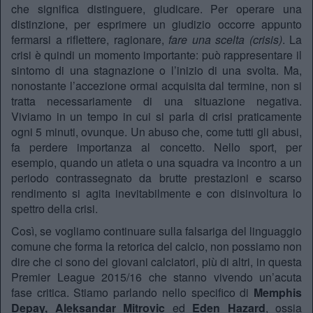
che significa distinguere, giudicare. Per operare una
distinzione, per esprimere un giudizio occorre appunto
fermarsi a riflettere, ragionare,
fare una scelta (crisis)
. La
crisi è quindi un momento importante: può rappresentare il
sintomo di una stagnazione o l’inizio di una svolta. Ma,
nonostante l’accezione ormai acquisita dal termine, non si
tratta necessariamente di una situazione negativa.
Viviamo in un tempo in cui si parla di crisi praticamente
ogni 5 minuti, ovunque. Un abuso che, come tutti gli abusi,
fa perdere importanza al concetto. Nello sport, per
esempio, quando un atleta o una squadra va incontro a un
periodo contrassegnato da brutte prestazioni e scarso
rendimento si agita inevitabilmente e con disinvoltura lo
spettro della crisi.
Così, se vogliamo continuare sulla falsariga del linguaggio
comune che forma la retorica del calcio, non possiamo non
dire che ci sono dei giovani calciatori, più di altri, in questa
Premier League 2015/16 che stanno vivendo un’acuta
fase critica. Stiamo parlando nello specifico di
Memphis
Depay, Aleksandar Mitrovic
ed
Eden Hazard
, ossia