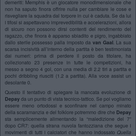
demeriti: Memphis è un giocatore monodimensionale che
non ha saputo finora offrire nulla per cambiare le cose e
risvegliare la squadra dal torpore in cui è caduta. Se da lui
i tifosi si aspettavano imprevedibilità e accelerazioni, allora
di sicuro non possono dirsi contenti del rendimento del
ragazzo, che finora è apparso sbiadito e pigro, ingabbiato
dallo sterile possesso palla imposto da
van Gaal
. La sua
scarsa incisività all’interno della partita è ben testimoniata
dai numeri: prima di perdere il posto da titolare, ha
collezionato 23 presenze in tutte le competizioni, ha
messo a segno 4 gol, con una media di 2.2 tiri a partita e
pochi dribbling riusciti (1.2 a partita). Alla voce assist un
desolante 0.
Questo il tentativo di spiegare la mancata evoluzione di
Depay
da un punto di vista tecnico-tattico. Se poi vogliamo
essere meno ortodossi e sconfinare nel campo minato
della scaramanzia e del folklore potremmo dire che
Depay
sta semplicemente alimentando la “maledizione del 7”
dopo CR7: quella strana nuvola fantozziana che segue i
movimenti di tutti i calciatori che hanno indossato
Quella