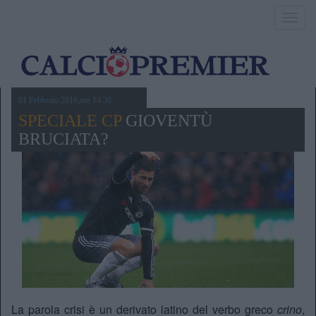
Toggl
navig
01 Febbraio 2016,ore 14.36
SPECIALE CP
GIOVENTÙ
BRUCIATA?
La parola crisi è un derivato latino del verbo greco
crino
,