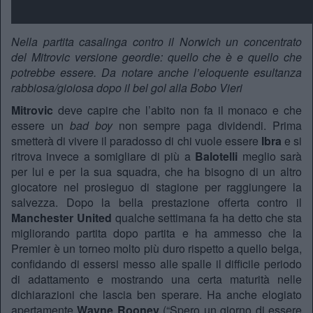
Nella partita casalinga contro il Norwich un concentrato
del Mitrovic versione geordie: quello che è e quello che
potrebbe essere. Da notare anche l’eloquente esultanza
rabbiosa/gioiosa dopo il bel gol alla Bobo Vieri
Mitrovic
deve capire che l’abito non fa il monaco e che
essere un
bad boy
non sempre paga dividendi. Prima
smetterà di vivere il paradosso di chi vuole essere
Ibra
e si
ritrova invece a somigliare di più a
Balotelli
meglio sarà
per lui e per la sua squadra, che ha bisogno di un altro
giocatore nel prosieguo di stagione per raggiungere la
salvezza. Dopo la bella prestazione offerta contro il
Manchester United
qualche settimana fa ha detto che sta
migliorando partita dopo partita e ha ammesso che la
Premier è un torneo molto più duro rispetto a quello belga,
confidando di essersi messo alle spalle il difficile periodo
di adattamento e mostrando una certa maturità nelle
dichiarazioni che lascia ben sperare. Ha anche elogiato
apertamente
Wayne Rooney
(“Spero un giorno di essere