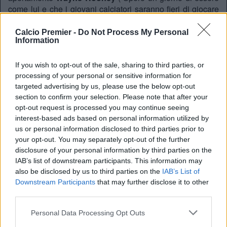
come lui e che i giovani calciatori saranno fieri di giocare
contro di me”) facendo un deciso passo avanti
quantomeno a livello di modelli da seguire.
Calcio Premier -
Do Not Process My Personal
Information
RAGGIUNGERE IL TOP
If you wish to opt-out of the sale, sharing to third parties, or
“Dopo di loro (Messi e Ronaldo ndr) non vedo
processing of your personal or sensitive information for
nessuno migliore di
Hazard
. E’ un ragazzo di 24
targeted advertising by us, please use the below opt-out
anni che gioca in un paese dove non c’è la cultura
section to confirm your selection. Please note that after your
del miglior giocatore del mondo. Se fosse stato in un
opt-out request is processed you may continue seeing
altro paese, lo avrebbero collocato tra i migliori con
interest-based ads based on personal information utilized by
Ronaldo
e
Messi
.”
us or personal information disclosed to third parties prior to
your opt-out. You may separately opt-out of the further
disclosure of your personal information by third parties on the
Parole e musica di
Jose Mourinho
. E non risalenti a
IAB’s list of downstream participants. This information may
epoche fa, ma solo a maggio scorso. Oggi
Mourinho
non
also be disclosed by us to third parties on the
IAB’s List of
è più l’allenatore del
Chelsea
e
Hazard
non è più
Hazard
.
Downstream Participants
that may further disclose it to other
Il folletto belga è in preda a una crisi d’identità per la quale
third parties.
non si scorgono vie d’uscita. Il picco raggiunto l’anno
Personal Data Processing Opt Outs
scorso – MVP della stagione – doveva essere il trampolino