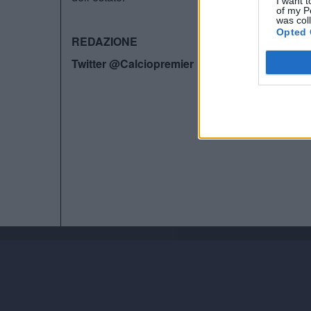
I want t
of my P
was col
Opted 
REDAZIONE
Twitter @Calciopremier