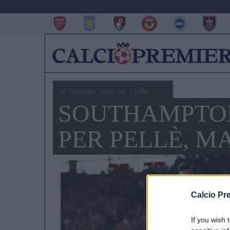
30 Gennaio 2016,ore 14.09
SOUTHAMPTON:
PER PELLÈ, 
Calcio Pr
If you wish 