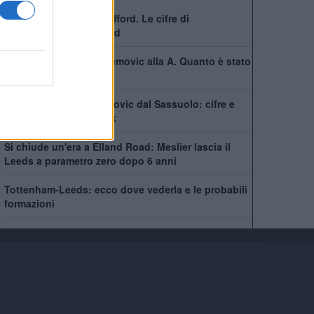
Il Leeds chiude per Trafford. Le cifre di
un'operazione da record
Il Leeds scippa Muharemovic alla A. Quanto è stato
pagato e contratto
Leeds, colpo Muharemovic dal Sassuolo: cifre e
dettagli del post Struijk
Si chiude un'era a Elland Road: Meslier lascia il
Leeds a parametro zero dopo 6 anni
Tottenham-Leeds: ecco dove vederla e le probabili
formazioni