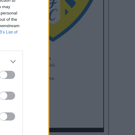
ection to
ou may
 personal
out of the
 downstream
B’s List of
Anno di Fondazione:
1919
Stadio:
Elland Road (37.645)
Città:
Leeds
Presidente:
Paraag Marathe
Manager:
Daniel Farke
ALBO D'ORO
Premier League:
3
FA Cup:
1
League Cup:
3
FA Community Shield:
2