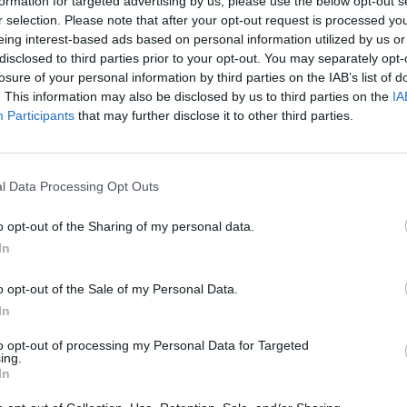
formation for targeted advertising by us, please use the below opt-out s
r selection. Please note that after your opt-out request is processed y
eing interest-based ads based on personal information utilized by us or
disclosed to third parties prior to your opt-out. You may separately opt-
losure of your personal information by third parties on the IAB’s list of
. This information may also be disclosed by us to third parties on the
IA
Participants
that may further disclose it to other third parties.
l Data Processing Opt Outs
o opt-out of the Sharing of my personal data.
In
el
Southampton
,
Graziano Pellè
. L’attaccante italiano, 30
o opt-out of the Sale of my Personal Data.
n i
Saints
in scadenza nell’estate del 2017, e molte squadre
In
to opt-out of processing my Personal Data for Targeted
i, ora si stanno facendo avanti
Lazio
e
Leicester City
.
ing.
In
ncorossa non è intenzionata a privarsi della sua punta prima