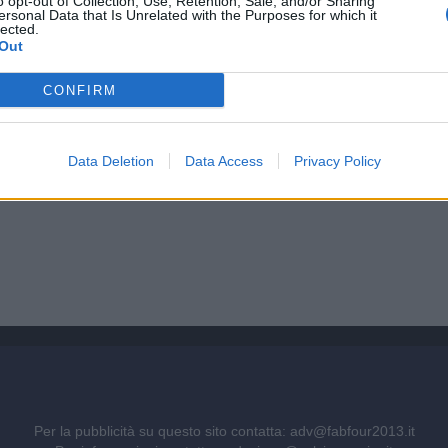
o opt-out of Collection, Use, Retention, Sale, and/or Sharing
ersonal Data that Is Unrelated with the Purposes for which it
lected.
Out
CONFIRM
Data Deletion
Data Access
Privacy Policy
Per la pubblicità su questo sito contatta:
adv@fabfour2013.it