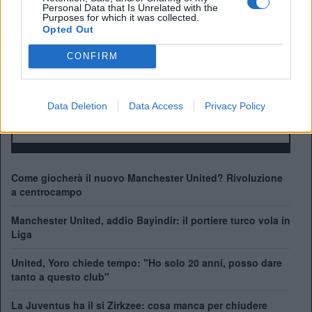
Personal Data that Is Unrelated with the
Purposes for which it was collected.
ALBO D'ORO
Opted Out
Premier League:
20
FA Cup:
13
CONFIRM
League Cup:
6
FA Community Shield:
21
Champions League:
3
Data Deletion
Data Access
Privacy Policy
Supercoppa Europea:
1
Coppa del Mondo per Club:
1
Come giocherà il nuovo Manchester United? Rivoluzione
a centrocampo
Manchester United, addio Bayindir: il portiere turco vola in
Liga
United, Yoro chiede tempo: "Ho solo 20 anni, posso dare
tanto a questo club"
La Juventus ha il si Zirkzee: cosa manca per chiudere