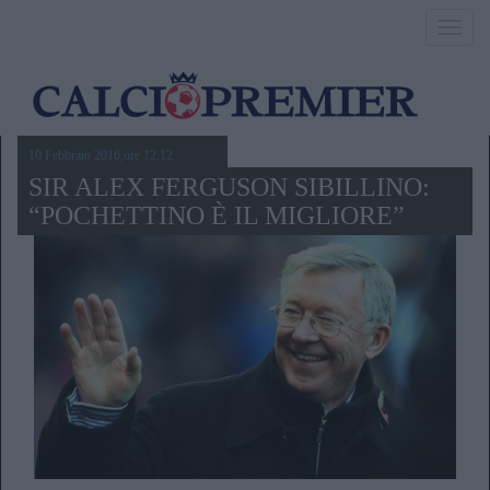
Toggl
navig
10 Febbraio 2016,ore 12.12
SIR ALEX FERGUSON SIBILLINO:
“POCHETTINO È IL MIGLIORE”