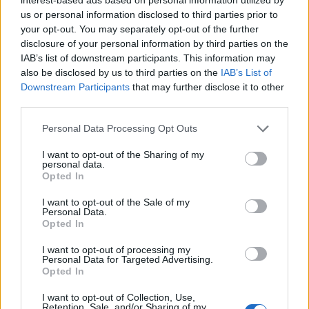
us or personal information disclosed to third parties prior to
your opt-out. You may separately opt-out of the further
REDAZIONE
disclosure of your personal information by third parties on the
Twitter @Calciopremier
IAB’s list of downstream participants. This information may
also be disclosed by us to third parties on the
IAB’s List of
Downstream Participants
that may further disclose it to other
third parties.
Personal Data Processing Opt Outs
I want to opt-out of the Sharing of my
personal data.
Opted In
I want to opt-out of the Sale of my
Personal Data.
Opted In
Anno di Fondazione:
1878 come Newton Health LYR F.C.
I want to opt-out of processing my
Personal Data for Targeted Advertising.
Stadio:
Old Trafford (75.731)
Opted In
Città:
Manchester
Presidente:
Avram Glazer e Joel Glazer
I want to opt-out of Collection, Use,
Manager:
Ruben Amorim
Retention, Sale, and/or Sharing of my