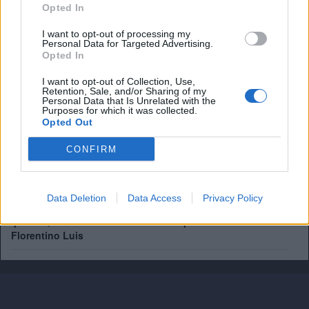
Opted In
I want to opt-out of processing my
Personal Data for Targeted Advertising.
Ufficiale: l'Hull City prende Tzolakis. La cifra record ed i
Opted In
dettagli
I want to opt-out of Collection, Use,
Retention, Sale, and/or Sharing of my
Tottenham scatenato per Gakpo: contatto con gli agenti,
Personal Data that Is Unrelated with the
De Zerbi vuole l'olandese
Purposes for which it was collected.
Opted Out
Chelsea, ecco il nuovo terzino: vicino Pep Chavarría dal
CONFIRM
Rayo Vallecano
Manchester United, addio Bayindir: il portiere turco vola in
Liga
Data Deletion
Data Access
Privacy Policy
Ipswich, nuovo rinforzo a centrocampo: ufficiale
Florentino Luis