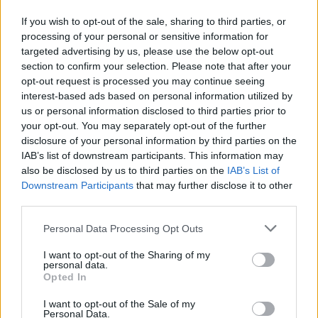
If you wish to opt-out of the sale, sharing to third parties, or
Alan Curtis
, allenatore
ad interim
dello
Swansea
, ha
processing of your personal or sensitive information for
ammesso che il club prenderebbe in considerazione
targeted advertising by us, please use the below opt-out
un’eventuale offerta per
Jonjo Shelvey
nella finestra di
section to confirm your selection. Please note that after your
mercato invernale. Il giovane centrocampista inglese ha
opt-out request is processed you may continue seeing
perso il posto da titolare sotto la gestione
Curtis
e
interest-based ads based on personal information utilized by
il
Newcastle
sembra aver mostrato un certo interesse nei
us or personal information disclosed to third parties prior to
suoi confronti.
your opt-out. You may separately opt-out of the further
disclosure of your personal information by third parties on the
Il brutto periodo di
Shelvey
ha conosciuto un significativo
IAB’s list of downstream participants. This information may
episodio di nervosismo ieri: al termine del match di FA Cup
also be disclosed by us to third parties on the
IAB’s List of
giocato e perso dallo
Swansea
contro l’
Oxford United
il
Downstream Participants
that may further disclose it to other
giocatore dei gallesi si è diretto sotto il settore ospiti dove è
third parties.
stato oggetto di insulti e rimproveri, ai quali l’inglese ha
pensato bene di reagire con un plateale invito, rivolto a un
Personal Data Processing Opt Outs
tifoso in particolare, a spostarsi nel parcheggio dello stadio
per regolare i conti.
I want to opt-out of the Sharing of my
personal data.
REDAZIONE
Opted In
Twitter @Calciopremier
I want to opt-out of the Sale of my
Personal Data.