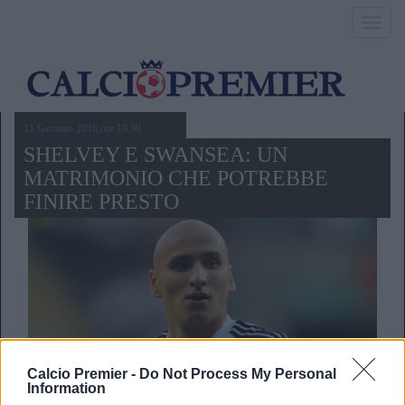
Toggl
navig
11 Gennaio 2016,ore 19.30
SHELVEY E SWANSEA: UN
MATRIMONIO CHE POTREBBE
FINIRE PRESTO
Calcio Premier -
Do Not Process My Personal
Information