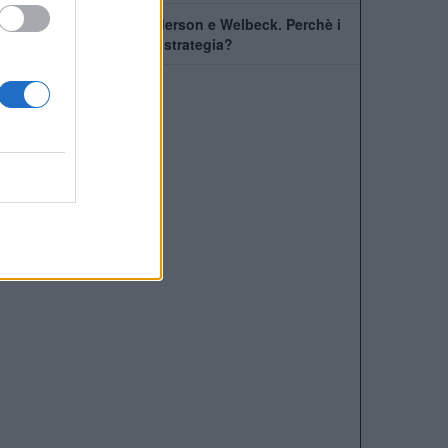
Il Chelsea prende Henderson e Welbeck. Perchè i
Blues hanno cambiato strategia?