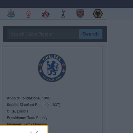
Search
Anno di Fondazione:
1905
Stadio:
Stamford Bridge (41.837)
Città:
Londra
Presidente:
Todd Boehly
Manager:
Enzo Maresca