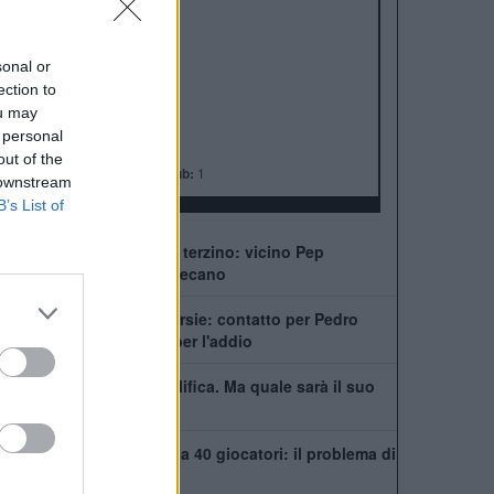
ALBO D'ORO
Premier League:
6
FA Cup:
8
sonal or
League Cup:
5
ection to
FA Community Shield:
4
ou may
Champions League:
2
 personal
Supercoppa Europea:
2
out of the
Coppa del Mondo per Club:
1
 downstream
B’s List of
Chelsea, ecco il nuovo terzino: vicino Pep
Chavarría dal Rayo Vallecano
City scatenato sulle corsie: contatto per Pedro
Neto, Savinho spinge per l'addio
Mudryk, stop alla squalifica. Ma quale sarà il suo
futuro al Chelsea?
Chelsea, rosa infinita da 40 giocatori: il problema di
Xabi Alonso