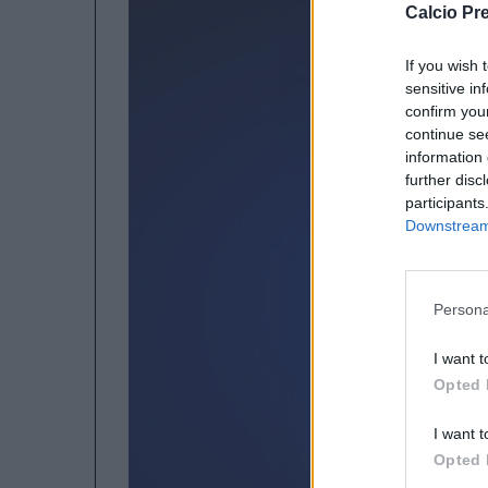
Calcio Pr
If you wish 
sensitive in
confirm you
continue se
information 
further disc
participants
Downstream 
Persona
I want t
Opted 
I want t
Opted 