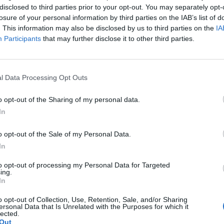
disclosed to third parties prior to your opt-out. You may separately opt-
losure of your personal information by third parties on the IAB’s list of
. This information may also be disclosed by us to third parties on the
IA
Participants
that may further disclose it to other third parties.
l Data Processing Opt Outs
o opt-out of the Sharing of my personal data.
In
o opt-out of the Sale of my Personal Data.
In
vas
, il
Real Madrid
è ancora alla ricerca di un portiere che
iato il neo acquisto
Kiko Casilla
, anch’egli madridista, il
to opt-out of processing my Personal Data for Targeted
 Gea
, cresciuto nell’altra sponda della capitale spagnola, nei
ing.
 prima di vederlo partire per l’
Inghilterra
. Ma il prossimo
In
rriculum lo stesso percorso: stiamo parlando di
Courtois
,
o opt-out of Collection, Use, Retention, Sale, and/or Sharing
ti nonostante fosse di proprietà del
Chelsea
, che adesso
ersonal Data that Is Unrelated with the Purposes for which it
pagna
, stavolta con un biglietto di sola andata. GIà, perchè
lected.
Out