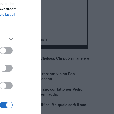
ALBO D'ORO
out of the
Premier League:
6
 downstream
FA Cup:
8
B’s List of
League Cup:
5
FA Community Shield:
4
Champions League:
2
Supercoppa Europea:
2
Coppa del Mondo per Club:
1
41 giocatori in rosa al Chelsea. Chi può rimanere e
chi partirà
Chelsea, ecco il nuovo terzino: vicino Pep
Chavarría dal Rayo Vallecano
City scatenato sulle corsie: contatto per Pedro
Neto, Savinho spinge per l'addio
Mudryk, stop alla squalifica. Ma quale sarà il suo
futuro al Chelsea?