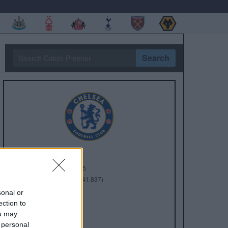
Search
Anno di Fondazione:
1905
Stadio:
Stamford Bridge (41.837)
Città:
Londra
sonal or
Presidente:
Todd Boehly
ection to
Manager:
Enzo Maresca
ou may
 personal