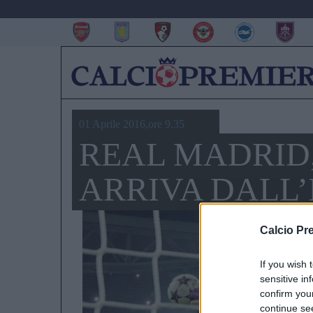
01 Aprile 2016,ore 9.35
REAL MADRID,
ARRIVA DALL
Calcio Pr
If you wish 
sensitive in
confirm you
continue se