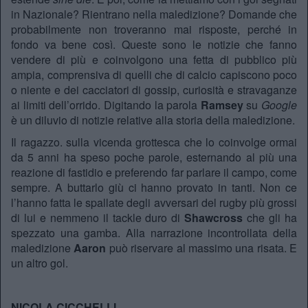
in Nazionale? Rientrano nella maledizione? Domande che
probabilmente non troveranno mai risposte, perché in
fondo va bene così. Queste sono le notizie che fanno
vendere di più e coinvolgono una fetta di pubblico più
ampia, comprensiva di quelli che di calcio capiscono poco
o niente e dei cacciatori di gossip, curiosità e stravaganze
ai limiti dell’orrido. Digitando la parola
Ramsey
su
Google
è un diluvio di notizie relative alla storia della maledizione.
Il ragazzo. sulla vicenda grottesca che lo coinvolge ormai
da 5 anni ha speso poche parole, esternando al più una
reazione di fastidio e preferendo far parlare il campo, come
sempre. A buttarlo giù ci hanno provato in tanti. Non ce
l’hanno fatta le spallate degli avversari del rugby più grossi
di lui e nemmeno il tackle duro di
Shawcross
che gli ha
spezzato una gamba. Alla narrazione incontrollata della
maledizione
Aaron
può riservare al massimo una risata. E
un altro gol.
NICOLA CICCHELLI