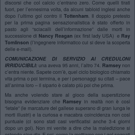
discorsi che col calcio c’entrano zero. Come quelli tirati
fuori, per l’ennesima volta, da alcuni tabloid inglesi anche
dopo l’ultimo gol contro il
Tottenham
. Il doppio pretesto
per la prima pagina sensazionalistica è stato offerto in
pasto agli “sciacalli dell’informazione” dalle morti in
successione di
Nancy Reagan
(ex first lady USA) e
Ray
Tomlinson
(l’ingegnere informatico cui si deve la scoperta
delle e-mail).
COMUNICAZIONE DI SERVIZIO AI CREDULONI
IRRIDUCIBILI:
una aveva 95 anni, l’altro 74.
Ramsey
non
c’entra niente. Sapete com’è, quel ciclo biologico chiamato
vita prima o poi termina, e per i personaggi su citati – pace
all’anima loro – il sipario è calato più poi che prima.
Ma anche volendo stare al gioco della superstizione
bisogna evidenziare che
Ramsey
in realtà non è così
“letale” (le marcature del gallese superano di gran lunga le
morti illustri) e la curiosa e macabra coincidenza non così
puntuale (ci sono stati casi verificatisi anche 3-4 giorni
dopo un gol). Non mi venite a dire che la maledizione si
estende
sine die
. E poi, come la mettiamo con i gol segnati