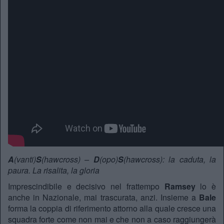
A
(vanti)
S
(hawcross) –
D
(opo)
S
(hawcross): la caduta, la
paura. La risalita, la gloria
Imprescindibile e decisivo nel frattempo
Ramsey
lo è
anche in Nazionale, mai trascurata, anzi. Insieme a
Bale
forma la coppia di riferimento attorno alla quale cresce una
squadra forte come non mai e che non a caso raggiungerà