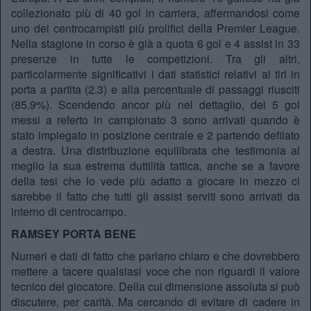
collezionato più di 40 gol in carriera, affermandosi come
uno dei centrocampisti più prolifici della Premier League.
Nella stagione in corso è già a quota 6 gol e 4 assist in 33
presenze in tutte le competizioni. Tra gli altri,
particolarmente significativi i dati statistici relativi ai tiri in
porta a partita (2.3) e alla percentuale di passaggi riusciti
(85.9%). Scendendo ancor più nel dettaglio, dei 5 gol
messi a referto in campionato 3 sono arrivati quando è
stato impiegato in posizione centrale e 2 partendo defilato
a destra. Una distribuzione equilibrata che testimonia al
meglio la sua estrema duttilità tattica, anche se a favore
della tesi che lo vede più adatto a giocare in mezzo ci
sarebbe il fatto che tutti gli assist serviti sono arrivati da
interno di centrocampo.
RAMSEY PORTA BENE
Numeri e dati di fatto che parlano chiaro e che dovrebbero
mettere a tacere qualsiasi voce che non riguardi il valore
tecnico del giocatore. Della cui dimensione assoluta si può
discutere, per carità. Ma cercando di evitare di cadere in