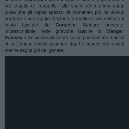
nel terzetto di trequartisti alle spalle della prima punta
(cosa che gli capita spesso ultimamente), poi ha dovuto
arretrare il suo raggio d’azione in mediana per colmare il
vuoto lasciato da
Coquelin
. Sempre presente,
imprescindibile nelle giravolte tattiche di
Wenger
,
Ramsey
è il classico giocatore su cui puoi contare a occhi
chiusi. Anche perché quando li riapri è capace che lo vedi
mentre segna gol del genere: