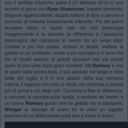
con il terribile infortunio patito il 27 febbraio 2010 in uno
scontro di gioco con
Ryan Shawcross
. Impatto tremendo,
diagnosi agghiacciante: doppia frattura di tibia e perone e
percorso di crescita bruscamente interrotto. Più del pieno
recupero fisico in questi casi ciò che preoccupa
maggiormente e fa davvero la differenza è l’approccio
psicologico del calciatore al rientro da un lungo stop.
Correre a più non posso, entrare in tackle, mettere la
gamba in un contrasto: niente è più scontato e ci sono fior
fior di illustri esempi di grandi giocatori mai più tornati
quelli di una volta dopo gravi incidenti. Ma
Ramsey
è uno
di quelli dalla scorza dura, il suo passato nel fango e nelle
botte del rugby è lì in uno spazio della sua memoria
interna. Il ragazzo non solo si rialza, ma comincia a correre
più di prima e più degli altri. Comincia a fare la differenza,
a caricarsi la squadra sulle spalle, a studiare da leader: è
un nuovo
Ramsey
quello che ha gettato via le stampelle,
Wenger
si accorge di avere tra le mani un oggetto
prezioso di cui difficilmente potrà fare a meno in futuro.