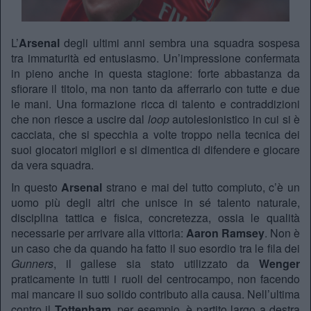
L’
Arsenal
degli ultimi anni sembra una squadra sospesa
tra immaturità ed entusiasmo. Un’impressione confermata
in pieno anche in questa stagione: forte abbastanza da
sfiorare il titolo, ma non tanto da afferrarlo con tutte e due
le mani. Una formazione ricca di talento e contraddizioni
che non riesce a uscire dal
loop
autolesionistico in cui si è
cacciata, che si specchia a volte troppo nella tecnica dei
suoi giocatori migliori e si dimentica di difendere e giocare
da vera squadra.
In questo
Arsenal
strano e mai del tutto compiuto, c’è un
uomo più degli altri che unisce in sé talento naturale,
disciplina tattica e fisica, concretezza, ossia le qualità
necessarie per arrivare alla vittoria:
Aaron Ramsey
. Non è
un caso che da quando ha fatto il suo esordio tra le fila dei
Gunners
, il gallese sia stato utilizzato da
Wenger
praticamente in tutti i ruoli del centrocampo, non facendo
mai mancare il suo solido contributo alla causa. Nell’ultima
contro il
Tottenham
, per esempio, è partito largo a destra