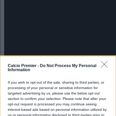
Calcio Premier -
Do Not Process My Personal
Information
La specialità di casa. In finale di Fa Cup. In rimonta.
All’ultimo respiro dei tempi supplementari
If you wish to opt-out of the sale, sharing to third parties, or
processing of your personal or sensitive information for
Il rapporto con
Wenger
si è evoluto da attrazione fatale a
targeted advertising by us, please use the below opt-out
fiducia totale. In mezzo, una miscela fatta di sostanza e
section to confirm your selection. Please note that after your
affidabilità, il carburante ideale per alimentare una
opt-out request is processed you may continue seeing
relazione allenatore-giocatore. Il fatto che l’alsaziano non
interest-based ads based on personal information utilized by
ci rinunci praticamente mai e, pur di metterlo in campo, lo
us or personal information disclosed to third parties prior to