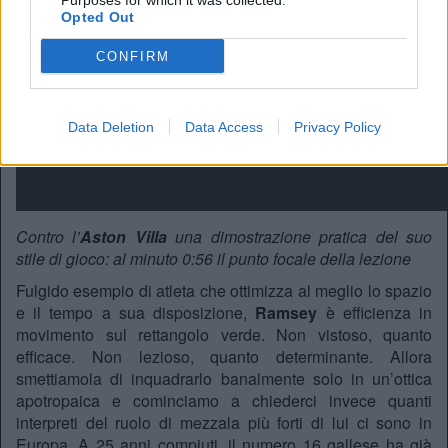
Purposes for which it was collected.
Opted Out
CONFIRM
Data Deletion
Data Access
Privacy Policy
Contro l’
Aston Villa
una dimostrazione pratica del suo
stile di gioco: al minuto 0:56 il punto focale della lezione
Fulgido esempio di atleta che ottimizza al meglio lo spazio
e il tempo a sua disposizione,
Ramsey
è efficienza in
movimento sul rettangolo verde. Non vistoso, quanto
efficace. Non lezioso, quanto determinante. Allora
smettiamola di inquadrarlo banalmente solo in un’ottica
apotropaica e cominciamo a chiederci invece quanti
interpreti del ruolo di mezzala più forti di lui ci sono in
Europa. A 25 anni compiuti, il numero 16 gallese ha già