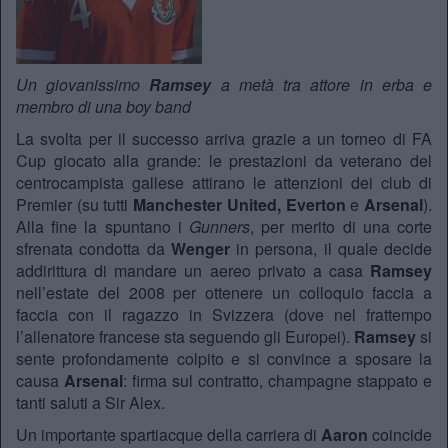
Un giovanissimo
Ramsey
a metà tra attore in erba e
membro di una boy band
La svolta per il successo arriva grazie a un torneo di FA
Cup giocato alla grande: le prestazioni da veterano del
centrocampista gallese attirano le attenzioni dei club di
Premier (su tutti
Manchester United, Everton
e
Arsenal
).
Alla fine la spuntano i
Gunners
, per merito di una corte
sfrenata condotta da
Wenger
in persona, il quale decide
addirittura di mandare un aereo privato a casa
Ramsey
nell’estate del 2008 per ottenere un colloquio faccia a
faccia con il ragazzo in Svizzera (dove nel frattempo
l’allenatore francese sta seguendo gli Europei).
Ramsey
si
sente profondamente colpito e si convince a sposare la
causa
Arsenal
: firma sul contratto, champagne stappato e
tanti saluti a Sir Alex.
Un importante spartiacque della carriera di
Aaron
coincide