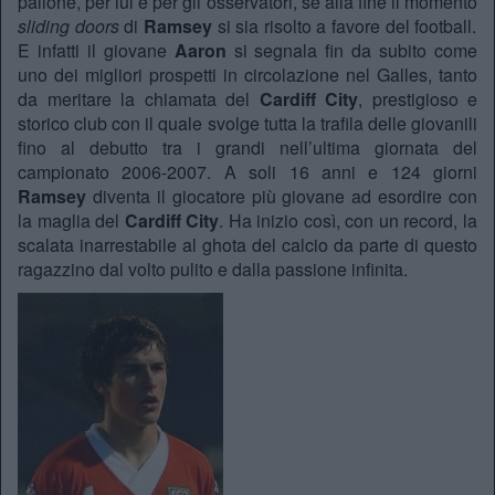
pallone, per lui e per gli osservatori, se alla fine il momento
sliding doors
di
Ramsey
si sia risolto a favore del football.
E infatti il giovane
Aaron
si segnala fin da subito come
uno dei migliori prospetti in circolazione nel Galles, tanto
da meritare la chiamata del
Cardiff City
, prestigioso e
storico club con il quale svolge tutta la trafila delle giovanili
fino al debutto tra i grandi nell’ultima giornata del
campionato 2006-2007. A soli 16 anni e 124 giorni
Ramsey
diventa il giocatore più giovane ad esordire con
la maglia del
Cardiff
City
. Ha inizio così, con un record, la
scalata inarrestabile al ghota del calcio da parte di questo
ragazzino dal volto pulito e dalla passione infinita.