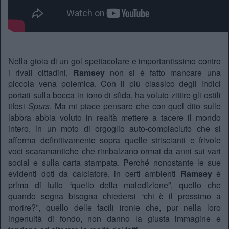
Nella gioia di un gol spettacolare e importantissimo contro
i rivali cittadini,
Ramsey
non si è fatto mancare una
piccola vena polemica. Con il più classico degli indici
portati sulla bocca in tono di sfida, ha voluto zittire gli ostili
tifosi
Spurs
. Ma mi piace pensare che con quel dito sulle
labbra abbia voluto in realtà mettere a tacere il mondo
intero, in un moto di orgoglio auto-compiaciuto che si
afferma definitivamente sopra quelle striscianti e frivole
voci scaramantiche che rimbalzano ormai da anni sui vari
social e sulla carta stampata. Perché nonostante le sue
evidenti doti da calciatore, in certi ambienti
Ramsey
è
prima di tutto “quello della maledizione”, quello che
quando segna bisogna chiedersi “chi è il prossimo a
morire?”, quello delle facili ironie che, pur nella loro
ingenuità di fondo, non danno la giusta immagine e