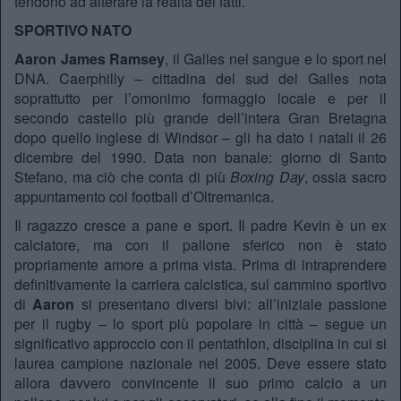
tendono ad alterare la realtà dei fatti.
SPORTIVO NATO
Aaron James Ramsey
, il Galles nel sangue e lo sport nel
DNA. Caerphilly – cittadina del sud del Galles nota
soprattutto per l’omonimo formaggio locale e per il
secondo castello più grande dell’intera Gran Bretagna
dopo quello inglese di Windsor – gli ha dato i natali il 26
dicembre del 1990. Data non banale: giorno di Santo
Stefano, ma ciò che conta di più
Boxing Day
, ossia sacro
appuntamento col football d’Oltremanica.
Il ragazzo cresce a pane e sport. Il padre Kevin è un ex
calciatore, ma con il pallone sferico non è stato
propriamente amore a prima vista. Prima di intraprendere
definitivamente la carriera calcistica, sul cammino sportivo
di
Aaron
si presentano diversi bivi: all’iniziale passione
per il rugby – lo sport più popolare in città – segue un
significativo approccio con il pentathlon, disciplina in cui si
laurea campione nazionale nel 2005. Deve essere stato
allora davvero convincente il suo primo calcio a un