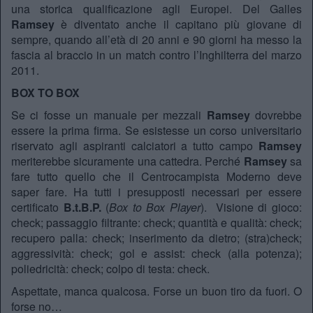
una storica qualificazione agli Europei. Del Galles
Ramsey
è diventato anche il capitano più giovane di
sempre, quando all’età di 20 anni e 90 giorni ha messo la
fascia al braccio in un match contro l’Inghilterra del marzo
2011.
BOX TO BOX
Se ci fosse un manuale per mezzali
Ramsey
dovrebbe
essere la prima firma. Se esistesse un corso universitario
riservato agli aspiranti calciatori a tutto campo
Ramsey
meriterebbe sicuramente una cattedra. Perché
Ramsey
sa
fare tutto quello che il Centrocampista Moderno deve
saper fare. Ha tutti i presupposti necessari per essere
certificato
B.t.B.P.
(
Box to Box Player
). Visione di gioco:
check; passaggio filtrante: check; quantità e qualità: check;
recupero palla: check; inserimento da dietro; (stra)check;
aggressività: check; gol e assist: check (alla potenza);
poliedricità: check; colpo di testa: check.
Aspettate, manca qualcosa. Forse un buon tiro da fuori. O
forse no…