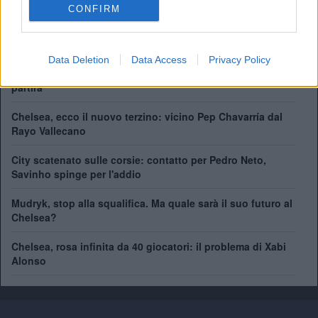
Supercoppa Europea:
2
CONFIRM
Coppa del Mondo per Club:
1
Data Deletion
Data Access
Privacy Policy
41 giocatori in rosa al Chelsea. Chi può rimanere e chi
partirà
Chelsea, ecco il nuovo terzino: vicino Pep Chavarría dal
Rayo Vallecano
City scatenato sulle corsie: contatto per Pedro Neto,
Savinho spinge per l'addio
Mudryk, stop alla squalifica. Ma quale sarà il suo futuro al
Chelsea?
Chelsea, rosa infinita da 40 giocatori: il problema di Xabi
Alonso