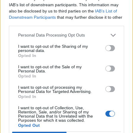
IAB’s list of downstream participants. This information may
also be disclosed by us to third parties on the
IAB’s List of
Downstream Participants
that may further disclose it to other
third parties.
Personal Data Processing Opt Outs
I want to opt-out of the Sharing of my
personal data.
Opted In
Anno di Fondazione:
1905
I want to opt-out of the Sale of my
Stadio:
Stamford Bridge (41.837)
Personal Data.
Città:
Londra
Opted In
Presidente:
Todd Boehly
Manager:
Enzo Maresca
I want to opt-out of processing my
Personal Data for Targeted Advertising.
ALBO D'ORO
Opted In
Premier League:
6
I want to opt-out of Collection, Use,
FA Cup:
8
Retention, Sale, and/or Sharing of my
Personal Data that Is Unrelated with the
League Cup:
5
Purposes for which it was collected.
FA Community Shield:
4
Opted Out
Champions League:
2