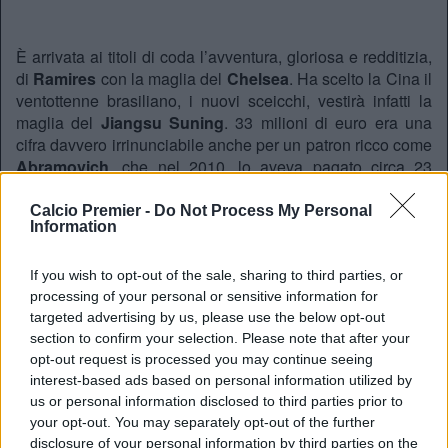
È arrivata ai titoli di coda l’avventura, gloriosa e redditizia,
di
Ramires
con la maglia del
Chelsea
. Ha scelto la Cina il
ventottenne brasiliano, i nuovi sceicchi, vestirà infatti la
maglia del
Jiangsu Suning
. 33 milioni di euro era una
cifra davvero irrinunciabile anche per un patron ricco come
Abramovich
, che nel 2010, lo aveva pagato circa 23
milioni di sterline. Ottima la plusvalenza vista anche l’età
del giocatore che è ufficialmente diventato l’acquisto più
Calcio Premier -
Do Not Process My Personal
Information
costoso della storia del campionato cinese. Lo riporta il
Chelsea con una nota sul proprio profilo Twitter.
If you wish to opt-out of the sale, sharing to third parties, or
processing of your personal or sensitive information for
targeted advertising by us, please use the below opt-out
section to confirm your selection. Please note that after your
REDAZIONE
opt-out request is processed you may continue seeing
Twitter: @Calciopremier
interest-based ads based on personal information utilized by
us or personal information disclosed to third parties prior to
your opt-out. You may separately opt-out of the further
disclosure of your personal information by third parties on the