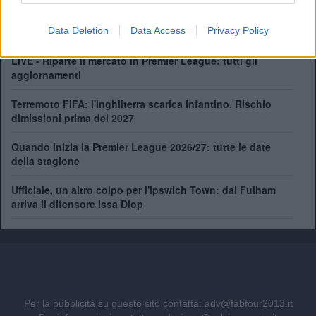
Perché Salah ha scelto il Trabzonspor: i motivi dietro il
Data Deletion
Data Access
Privacy Policy
trasferimento dell'ex Liverpool
LIVE - Riparte il mercato in Premier League: tutti gli
aggiornamenti
Terremoto FIFA: l'Inghilterra scarica Infantino. Rischio
dimissioni prima del 2027
Quando inizia la Premier League 2026/27: tutte le date
della stagione
Ufficiale, un altro colpo per l'Ipswich Town: dal Fulham
arriva il difensore Issa Diop
Per la pubblicità su questo sito contatta:
adv@fabfour2013.it