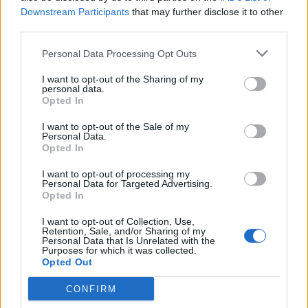
circa 55 milioni di sterline nella stagione 2026/27. Se le
Downstream Participants
that may further disclose it to other
squadre rimarranno in Championship per due stagioni, il
third parties.
secondo anno la percentuale
si abbasserà al 40%
,
mentre per la terza la quota
è del 20%
(questo vale solo
Personal Data Processing Opt Outs
per le formazioni che prima della retrocessione avevano
militato in Premier per un minimo di 3 anni consecutivi)
I want to opt-out of the Sharing of my
personal data.
Altri dettagli
Opted In
Se un club torna in massima serie dopo un solo anno,
I want to opt-out of the Sale of my
come
l’Ipswich Town
in questa stagione, non riceverà il
Personal Data.
bonus una volta tornato in Premier. Lo Sheffield United,
Opted In
retrocesso nel 23/24, ha beneficiato dell’indennizzo nelle
I want to opt-out of processing my
ultime due stagioni di Championship, ma nella prossima
Personal Data for Targeted Advertising.
stagione questo vantaggio terminerà. Chiaramente questo
Opted In
rappresenta
un vantaggio per le squadre retrocesse
, e
I want to opt-out of Collection, Use,
forse non è un caso che nelle ultime annate le formazioni
Retention, Sale, and/or Sharing of my
che si giocano la promozione in Premier siano quasi
Personal Data that Is Unrelated with the
Purposes for which it was collected.
sempre le stesse.
Opted Out
CONFIRM