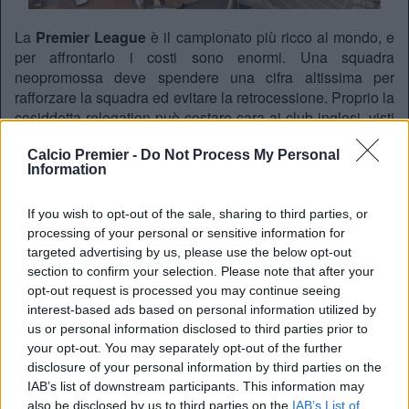
La
Premier League
è il campionato più ricco al mondo, e
per affrontarlo i costi sono enormi. Una squadra
neopromossa deve spendere una cifra altissima per
rafforzare la squadra ed evitare la retrocessione. Proprio la
cosiddetta relegation può costare cara ai club inglesi, visti
il gap enorme che intercorre tra i diritti tv della Premier e
Calcio Premier -
Do Not Process My Personal
della Championship. Basti pensare che
il 92% dei ricavi
Information
del calcio inglese finisce nelle casse dei 20 club di
prima divisione
. Per questo la Premier ha introdotto il
If you wish to opt-out of the sale, sharing to third parties, or
Parachute Payments
(il nostro paracadute) nel 2006, ma
processing of your personal or sensitive information for
come funziona?
targeted advertising by us, please use the below opt-out
Come funziona?
section to confirm your selection. Please note that after your
Il paracadute viene assegnato alle 3 retrocesse della
opt-out request is processed you may continue seeing
stagione corrente, ma non solo.
Nella prima stagione
interest-based ads based on personal information utilized by
us or personal information disclosed to third parties prior to
successiva alla retrocessione,
i club ricevono il 55% dei
your opt-out. You may separately opt-out of the further
ricavi derivanti dai diritti televisivi della Premier
disclosure of your personal information by third parties on the
League
, ripartiti in parti uguali. Ciò significa che West
IAB’s list of downstream participants. This information may
Ham United, Burnley e Wolves incasseranno ciascuno
also be disclosed by us to third parties on the
IAB’s List of