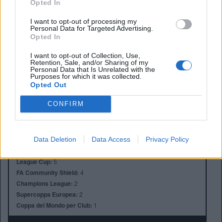
Opted In
I want to opt-out of processing my
Personal Data for Targeted Advertising.
Opted In
I want to opt-out of Collection, Use,
Retention, Sale, and/or Sharing of my
Anno di Fondazione:
1905
Personal Data that Is Unrelated with the
Purposes for which it was collected.
Stadio:
Stamford Bridge (41.837)
Opted Out
Città:
Londra
Presidente:
Todd Boehly
CONFIRM
Manager:
Enzo Maresca
ALBO D'ORO
Data Deletion
Data Access
Privacy Policy
Premier League:
6
FA Cup:
8
League Cup:
5
FA Community Shield:
4
Champions League:
2
Supercoppa Europea:
2
Coppa del Mondo per Club:
1