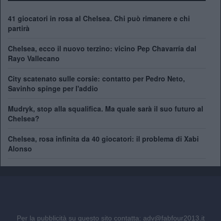
41 giocatori in rosa al Chelsea. Chi può rimanere e chi
partirà
Chelsea, ecco il nuovo terzino: vicino Pep Chavarría dal
Rayo Vallecano
City scatenato sulle corsie: contatto per Pedro Neto,
Savinho spinge per l'addio
Mudryk, stop alla squalifica. Ma quale sarà il suo futuro al
Chelsea?
Chelsea, rosa infinita da 40 giocatori: il problema di Xabi
Alonso
Per la pubblicità su questo sito contatta:
adv@fabfour2013.it