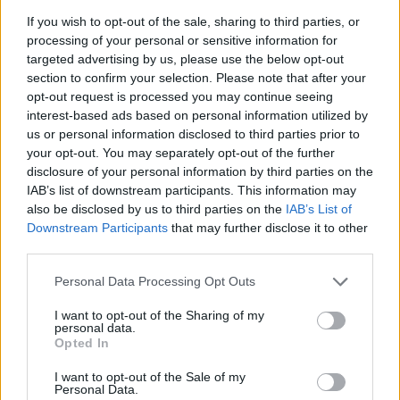
suo esordio nel campionato inglese. Resta in dubbio la
If you wish to opt-out of the sale, sharing to third parties, or
presenza di
Hugo Ekitike,
uscito nel corso della sfida
processing of your personal or sensitive information for
contro i turchi. Assente anche Giovanni Leoni, che salterà
targeted advertising by us, please use the below opt-out
gran parte della stagione dopo l’operazione al ginocchio.
section to confirm your selection. Please note that after your
opt-out request is processed you may continue seeing
Le probabili formazioni
interest-based ads based on personal information utilized by
us or personal information disclosed to third parties prior to
CHELSEA (4-2-3-1): Sanchez; James, Acheampong,
your opt-out. You may separately opt-out of the further
Hato, Cucurella; Caicedo, Santos; Pedro Neto,
disclosure of your personal information by third parties on the
Fernandez, Estevao; Joao Pedro.
IAB’s list of downstream participants. This information may
also be disclosed by us to third parties on the
IAB’s List of
LIVERPOOL (4-2-3-1): Mamardashvili; Bradley, Konate,
Downstream Participants
that may further disclose it to other
van Dijk, Kerkez; Gravenberch, MacAllister; Salah,
third parties.
Szoboszlai, Gakpo; Isak.
Personal Data Processing Opt Outs
I want to opt-out of the Sharing of my
personal data.
Opted In
I want to opt-out of the Sale of my
Personal Data.