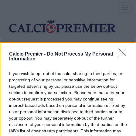
Toggl
navig
Pagina di esempio.
Calcio Premier -
Do Not Process My Personal
Information
If you wish to opt-out of the sale, sharing to third parties, or
Questa è una pagina di esempio. Differisce da un articolo di blog
processing of your personal or sensitive information for
per rimane in un solo posto ed appare nel menu di navigazione
targeted advertising by us, please use the below opt-out
del sito (questo nella maggior parte dei temi). Molte persone
section to confirm your selection. Please note that after your
iniziano con una pagina di Info che li introduce ai potenziali
opt-out request is processed you may continue seeing
visitatori del sito. Tale pagina potrebbe contenere un testo del
interest-based ads based on personal information utilized by
tipo:
us or personal information disclosed to third parties prior to
Salve! Sono un pony express di giorno, un
your opt-out. You may separately opt-out of the further
aspirante attore di notte e questo è il mio blog.
disclosure of your personal information by third parties on the
Vivo a Los Angeles, ho un gran bel cane di
IAB’s list of downstream participants. This information may