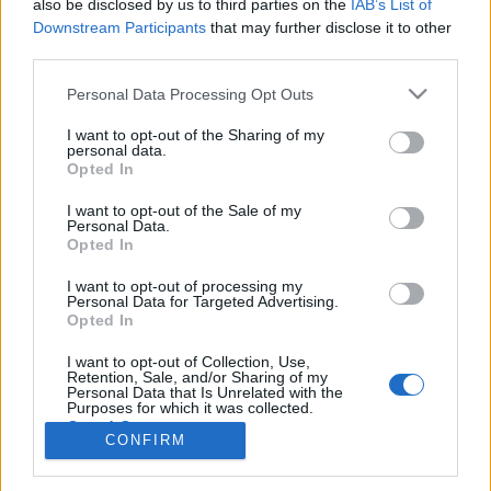
nome Jack e mi piace la piña coladas. (E
also be disclosed by us to third parties on the
IAB’s List of
infradiciarmi sotto la pioggia.)
Downstream Participants
that may further disclose it to other
third parties.
…o cose di questo genere:
Personal Data Processing Opt Outs
La XYZ Doohickey Company è stata fondata
I want to opt-out of the Sharing of my
nel 1971, e ha fornito doohickeys di qualità al
personal data.
Opted In
pubblico fin d’allora. Si trova a Gotham City,
XYZ impiega oltre 2,000 persone e produce
I want to opt-out of the Sale of my
ogni genere di cose impressionanti per la
Personal Data.
comunità di Gotham.
Opted In
I want to opt-out of processing my
Da nuovo utente WordPress puoi andare sulla
tua bacheca
per
Personal Data for Targeted Advertising.
Opted In
cancellare questa pagina e creare nuove pagine per i tuoi
contenuti. Buon divertimento!
I want to opt-out of Collection, Use,
Retention, Sale, and/or Sharing of my
Personal Data that Is Unrelated with the
Purposes for which it was collected.
Opted Out
CONFIRM
Per la pubblicità su questo sito contatta:
adv@fabfour2013.it