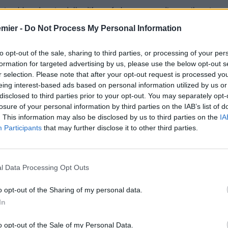
tato abbandonato dalla difesa, fa buona guardia per il resto
emier -
Do Not Process My Personal Information
ma chiude quasi sempre bene
lpevole con tutto il reparto del gol subito
to opt-out of the sale, sharing to third parties, or processing of your per
formation for targeted advertising by us, please use the below opt-out s
il lavoro sporco dietro, si salva
r selection. Please note that after your opt-out request is processed y
o e dalla sua parte il Tottenham spesso fa male
eing interest-based ads based on personal information utilized by us or
disclosed to third parties prior to your opt-out. You may separately opt-
 ma ci mette poca precisione
losure of your personal information by third parties on the IAB’s list of
. This information may also be disclosed by us to third parties on the
IA
Participants
that may further disclose it to other third parties.
utto con un gran tiro a giro. Volenteroso
ccolatino per il gol del pareggio
pericoloso
l Data Processing Opt Outs
oso e presente nell’ area avversaria.
o opt-out of the Sharing of my personal data.
nel momento giusto, bravo e fortunato.
In
o opt-out of the Sale of my Personal Data.