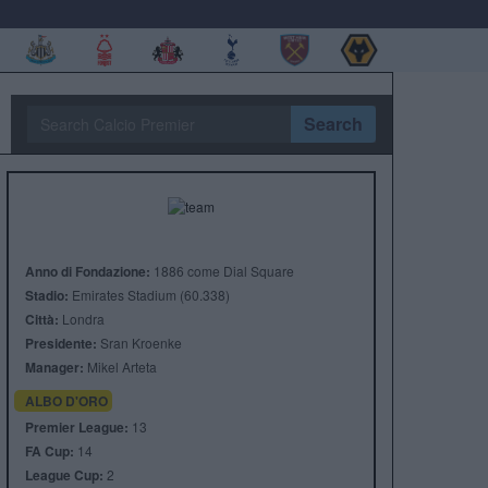
Search
Anno di Fondazione:
1886 come Dial Square
Stadio:
Emirates Stadium (60.338)
Città:
Londra
Presidente:
Sran Kroenke
Manager:
Mikel Arteta
ALBO D'ORO
Premier League:
13
FA Cup:
14
League Cup:
2