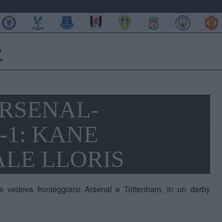
ARSENAL-
-1: KANE
LE LLORIS
he vedeva fronteggiarsi Arsenal e Tottenham, in un derby