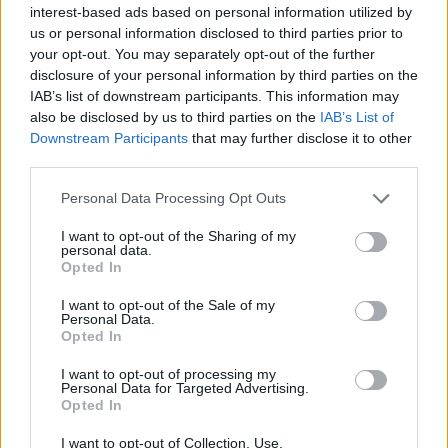
interest-based ads based on personal information utilized by
us or personal information disclosed to third parties prior to
REDAZIONE
your opt-out. You may separately opt-out of the further
disclosure of your personal information by third parties on the
Twitter @Calciopremier
IAB’s list of downstream participants. This information may
also be disclosed by us to third parties on the
IAB’s List of
Downstream Participants
that may further disclose it to other
third parties.
Personal Data Processing Opt Outs
I want to opt-out of the Sharing of my
personal data.
Opted In
I want to opt-out of the Sale of my
Personal Data.
Opted In
Anno di Fondazione:
1905
I want to opt-out of processing my
Stadio:
Stamford Bridge (41.837)
Personal Data for Targeted Advertising.
Città:
Londra
Opted In
Presidente:
Todd Boehly
I want to opt-out of Collection, Use,
Manager:
Enzo Maresca