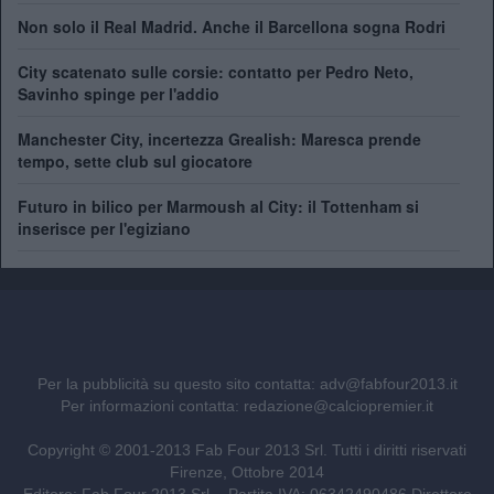
Non solo il Real Madrid. Anche il Barcellona sogna Rodri
City scatenato sulle corsie: contatto per Pedro Neto,
Savinho spinge per l'addio
Manchester City, incertezza Grealish: Maresca prende
tempo, sette club sul giocatore
Futuro in bilico per Marmoush al City: il Tottenham si
inserisce per l'egiziano
Per la pubblicità su questo sito contatta:
adv@fabfour2013.it
Per informazioni contatta:
redazione@calciopremier.it
Copyright © 2001-2013 Fab Four 2013 Srl. Tutti i diritti riservati
Firenze, Ottobre 2014
Editore: Fab Four 2013 Srl. - Partita IVA: 06342490486 Direttore