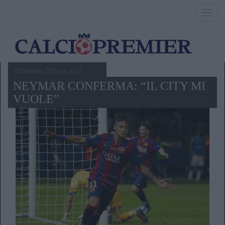
Toggl
navig
28 Dicembre 2015,ore 10.22
NEYMAR CONFERMA: “IL CITY MI
VUOLE”