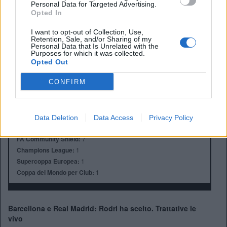
Personal Data for Targeted Advertising.
Opted In
I want to opt-out of Collection, Use,
Anno di Fondazione:
1880 come St Mark's
Retention, Sale, and/or Sharing of my
Stadio:
Etihad Stadium (47.405)
Personal Data that Is Unrelated with the
Purposes for which it was collected.
Città:
Manchester
Opted Out
Presidente:
Khaldoon Al Mubarak
Manager:
Pep Guardiola
CONFIRM
ALBO D'ORO
Premier League:
10
FA Cup:
7
Data Deletion
Data Access
Privacy Policy
League Cup:
8
FA Community Shield:
7
Champions League:
1
Supercoppa Europea:
1
Coppa del Mondo per Club:
1
Barcellona e Real Madrid: Rodri ha scelto. Trattative le
vivo