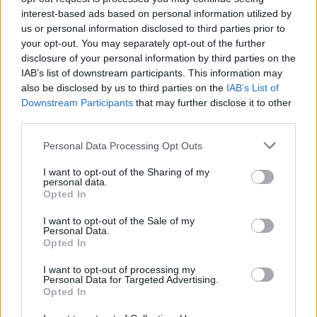
interest-based ads based on personal information utilized by
us or personal information disclosed to third parties prior to
your opt-out. You may separately opt-out of the further
REDAZIONE
disclosure of your personal information by third parties on the
Twitter: @Calciopremier
IAB’s list of downstream participants. This information may
also be disclosed by us to third parties on the
IAB’s List of
Downstream Participants
that may further disclose it to other
third parties.
Personal Data Processing Opt Outs
I want to opt-out of the Sharing of my
personal data.
Opted In
I want to opt-out of the Sale of my
Personal Data.
Opted In
Anno di Fondazione:
1905
I want to opt-out of processing my
Personal Data for Targeted Advertising.
Stadio:
Stamford Bridge (41.837)
Opted In
Città:
Londra
Presidente:
Todd Boehly