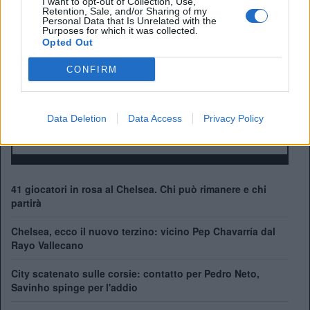
I want to opt-out of Collection, Use,
Manager:
Enzo Maresca
Retention, Sale, and/or Sharing of my
Personal Data that Is Unrelated with the
Purposes for which it was collected.
ALBO D'ORO
Opted Out
Premier League:
6
FA Cup:
8
CONFIRM
League Cup:
5
FA Community Shield:
4
Champions League:
2
Data Deletion
Data Access
Privacy Policy
Supercoppa Europea:
2
Coppa del Mondo per Club:
1
41 giocatori in rosa al Chelsea. Chi può rimanere e chi
partirà
Chelsea, ecco il nuovo terzino: vicino Pep Chavarría dal
Rayo Vallecano
City scatenato sulle corsie: contatto per Pedro Neto,
Savinho spinge per l'addio