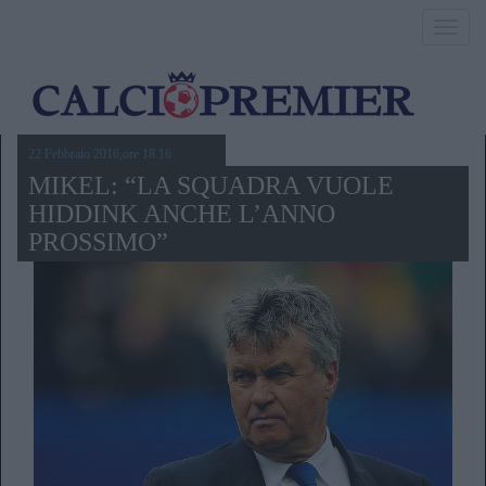
Toggl
navig
22 Febbraio 2016,ore 18.16
MIKEL: “LA SQUADRA VUOLE
HIDDINK ANCHE L’ANNO
PROSSIMO”