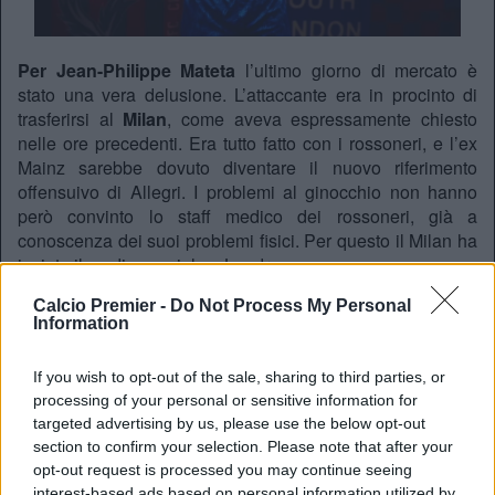
Per Jean-Philippe Mateta
l’ultimo giorno di mercato è
stato una vera delusione. L’attaccante era in procinto di
trasferirsi al
Milan
, come aveva espressamente chiesto
nelle ore precedenti. Era tutto fatto con i rossoneri, e l’ex
Mainz sarebbe dovuto diventare il nuovo riferimento
offensuivo di Allegri. I problemi al ginocchio non hanno
però convinto lo staff medico dei rossoneri, già a
conoscenza dei suoi problemi fisici. Per questo il Milan ha
inviato il medico sociale a Londra.
Calcio Premier -
Do Not Process My Personal
🚨🔴🔵 Crystal Palace complete Jørgen Strand-
Information
Larsen deal from Wolves for £47m package for the
striker.
#CPFC
decide to proceed even after Jean
If you wish to opt-out of the sale, sharing to third parties, or
Philippe Mateta didn’t join AC Milan. 🇳🇴
processing of your personal or sensitive information for
pic.twitter.com/HJGQOlwRbG
targeted advertising by us, please use the below opt-out
— Fabrizio Romano (@FabrizioRomano)
February
section to confirm your selection. Please note that after your
2, 2026
opt-out request is processed you may continue seeing
interest-based ads based on personal information utilized by