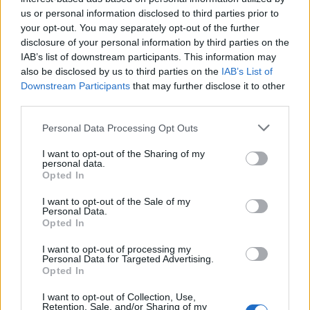
us or personal information disclosed to third parties prior to
E ora?
your opt-out. You may separately opt-out of the further
disclosure of your personal information by third parties on the
L’affare è saltato, ed adesso Mateta deve fare i conti con la
IAB’s list of downstream participants. This information may
concorrenza di
Strand Larsen
. Come scrive
Sky Sports
, il
also be disclosed by us to third parties on the
IAB’s List of
francese sta ora
pensando all’operazione
. Mateta gioca
Downstream Participants
that may further disclose it to other
da mesi con il dolore, gestendo il dolore partita per partita.
third parties.
L’umore del ragazzo è pessimo, ed il tempo non è dalla
sua parte. Operarsi vorrebbe dire stare fuori diversi mesi,
Personal Data Processing Opt Outs
nel mentre il Mondiale si avvicina, e Deschamps potrebbe
non convocarlo. I media inglesi stimano che potrebbe
I want to opt-out of the Sharing of my
personal data.
rimanere fuori (in caso di operazione),
per 3 o 4 mesi.
Opted In
I want to opt-out of the Sale of my
Personal Data.
Opted In
I want to opt-out of processing my
Personal Data for Targeted Advertising.
Opted In
I want to opt-out of Collection, Use,
Retention, Sale, and/or Sharing of my