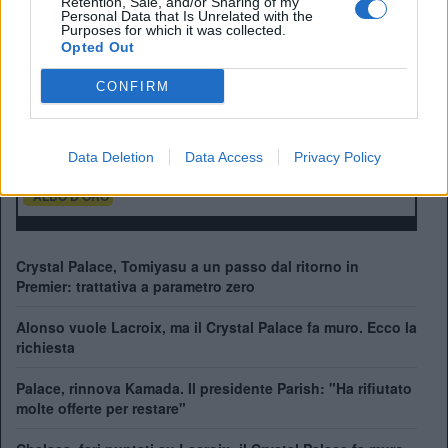
Retention, Sale, and/or Sharing of my
Personal Data that Is Unrelated with the
Purposes for which it was collected.
Opted Out
Anno di Fondazione:
1905
CONFIRM
Stadio:
Selhurst Park (26.255)
Città:
Londra
Presidente:
Steve Parish
Data Deletion
Data Access
Privacy Policy
Manager:
Oliver Glasner
ALBO D'ORO
Crystal Palace, Tomiyasu a un passo dal ritorno in
Premier: trattativa a parametro zero
Alonso vuole Lacroix, ma il Crystal Palace fa muro. Ecco la
richiesta
Palace, rinnova Kamada. Il presidente Parish: "Ha rifiutato
molte offerte per restare"