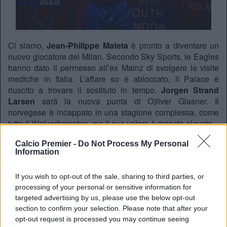
Ci siamo,
Jean-Philippe Mateta
è pronto a diventare un
nuovo giocatore del Milan. Secondo Sky Sports, le Eagles
hanno dato il permesso all’ex Mainz di svolgere le visite
mediche in Italia. L’affare so è abloccato, il Palace è
riuscito a trovare il sostituto in tempo.
Jorgen Strand
Larsen
sarà la nuova punta di O)liver Glasner. Il
norvegese è incappato in una stagione complessa, come
tutto il Wolverhampton, ma il suo valore è rimasto elevato.
Jean-Philippe Mateta is set to join AC Milan from
Calcio Premier -
Do Not Process My Personal
Information
Crystal Palace in a deal worth $36M, reports
@David_Ornstein
If you wish to opt-out of the sale, sharing to third parties, or
He joins Niclas Füllkrug as the second PL striker
processing of your personal or sensitive information for
Milan sign this winter transfer window 🔴⚫
targeted advertising by us, please use the below opt-out
pic.twitter.com/IWV68rRIRB
section to confirm your selection. Please note that after your
opt-out request is processed you may continue seeing
— B/R Football (@brfootball)
February 1, 2026