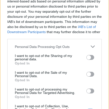
interest-based ads based on personal information utilized by
us or personal information disclosed to third parties prior to
L’incastro giusto
your opt-out. You may separately opt-out of the further
disclosure of your personal information by third parties on the
Il Crystal Palace pagherà
43 milioni di Sterline, più 5 di
IAB’s list of downstream participants. This information may
bonus ai Wolves
. Negli scorsi giorni i due club hanno
also be disclosed by us to third parties on the
IAB’s List of
trattato a lungo per il prezzo, visto che comunque Strand
Downstream Participants
that may further disclose it to other
Larsen ha segnato una sola rete in questa annata. Il
third parties.
Wolverhampton ha accettato, consapevole che nella
prossima estate, complice la retrocessione, l’ex Celta
Personal Data Processing Opt Outs
Vigo,
avrebbe perso valore.
E così l’affare si farà. dando
I want to opt-out of the Sharing of my
il via libera al Milan per Mateta. I rossoneri hanno così il
personal data.
loro nuovo bomber di riferimento
Opted In
I want to opt-out of the Sale of my
Personal Data.
Opted In
I want to opt-out of processing my
Personal Data for Targeted Advertising.
Opted In
I want to opt-out of Collection, Use,