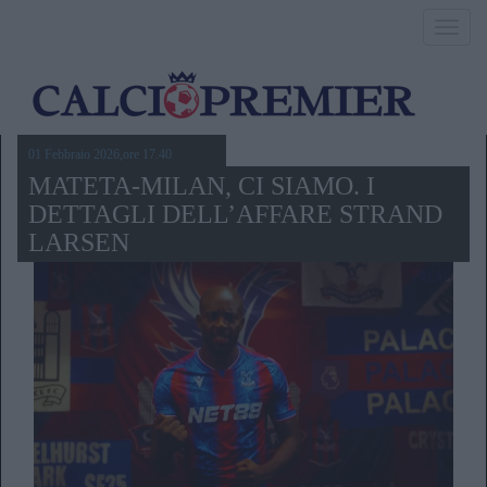
Toggl
navig
01 Febbraio 2026,ore 17.40
MATETA-MILAN, CI SIAMO. I
DETTAGLI DELL’AFFARE STRAND
LARSEN