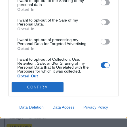
I want to opt-out of the Sharing of my
lungo, il possente centravanti è a disposizione. “Non
personal data.
avevamo una tempistica certa, ma ha bruciato le
Opted In
tappe” ha confermato Maresca.
I want to opt-out of the Sale of my
Personal Data.
Opted In
I want to opt-out of processing my
Personal Data for Targeted Advertising.
Opted In
I want to opt-out of Collection, Use,
Retention, Sale, and/or Sharing of my
Personal Data that Is Unrelated with the
Purposes for which it was collected.
Opted Out
CONFIRM
Anno di Fondazione:
1905
Stadio:
Stamford Bridge (41.837)
Città:
Londra
Data Deletion
Data Access
Privacy Policy
Presidente:
Todd Boehly
Manager:
Enzo Maresca
ALBO D'ORO