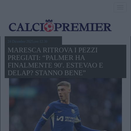
Toggl
navig
24 Dicembre 2025,ore 12.36
MARESCA RITROVA I PEZZI
PREGIATI: “PALMER HA
FINALMENTE 90′. ESTEVAO E
DELAP? STANNO BENE”