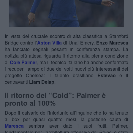
In vista del cruciale scontro di alta classifica a Stamford
Bridge contro l’
Aston Villa
di Unai Emery,
Enzo Maresca
ha lanciato segnali pesanti in conferenza stampa. La
notizia più attesa riguarda il ritorno alla piena condizione
di
Cole Palmer
, ma il tecnico italiano ha anche confermato
i recuperi lampo di due dei volti nuovi più interessanti del
progetto Chelsea: il talento brasiliano
Estevao
e il
centravanti
Liam Delap
.
Il ritorno del “Cold”: Palmer è
pronto al 100%
Dopo il calvario dell’infortunio all’inguine che lo ha tenuto
ai box per quasi quattro mesi, la gestione cauta di
Maresca
sembra aver dato i suoi frutti. Palmer,
fondamentale per l’architettura offensiva dei
Blues
, è stato