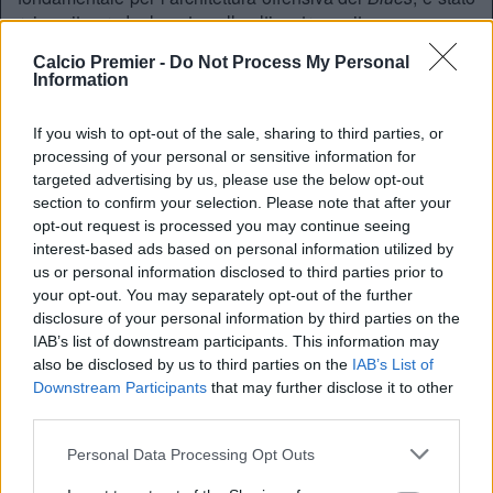
reinserito gradualmente nelle ultime tre uscite.
“
Penso che Cole sia finalmente pronto per i 90 minuti
”
Calcio Premier -
Do Not Process My Personal
ha spiegato Maresca. “Abbiamo seguito una progressione
Information
scientifica: 45 minuti, poi un’ora, poi 70′. Contro il
Newcastle ha dato ottimi segnali e ora la gestione forzata
If you wish to opt-out of the sale, sharing to third parties, or
è finita.”
processing of your personal or sensitive information for
targeted advertising by us, please use the below opt-out
Nuove frecce per l’attacco: Estevao
section to confirm your selection. Please note that after your
e Delap
opt-out request is processed you may continue seeing
interest-based ads based on personal information utilized by
La vera sorpresa riguarda la disponibilità di
Estevao
,
us or personal information disclosed to third parties prior to
arrivato con enormi aspettative dal Palmeiras, e
Liam
your opt-out. You may separately opt-out of the further
Delap
(riacquistato in estate dopo l’ottima parentesi
disclosure of your personal information by third parties on the
all’Ipswich Town). Entrambi hanno smaltito i rispettivi
IAB’s list of downstream participants. This information may
acciacchi e saranno convocati per la sfida contro i
Villans
.
also be disclosed by us to third parties on the
IAB’s List of
Downstream Participants
that may further disclose it to other
Estevão:
Il “Piccolo Messi” è tornato in gruppo e
third parties.
offre a Maresca quell’imprevedibilità nell’uno contro
uno che è mancata nelle ultime settimane.
Personal Data Processing Opt Outs
Liam Delap:
Nonostante si temesse uno stop più