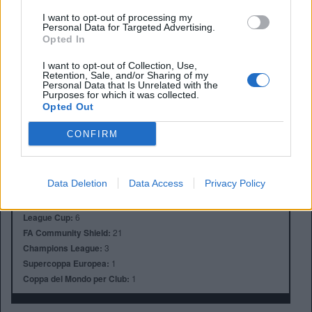
I want to opt-out of processing my
Personal Data for Targeted Advertising.
Opted In
I want to opt-out of Collection, Use,
Retention, Sale, and/or Sharing of my
Personal Data that Is Unrelated with the
Anno di Fondazione:
1878 come Newton Health LYR F.C.
Purposes for which it was collected.
Stadio:
Old Trafford (75.731)
Opted Out
Città:
Manchester
Presidente:
Avram Glazer e Joel Glazer
CONFIRM
Manager:
Ruben Amorim
ALBO D'ORO
Data Deletion
Data Access
Privacy Policy
Premier League:
20
FA Cup:
13
League Cup:
6
FA Community Shield:
21
Champions League:
3
Supercoppa Europea:
1
Coppa del Mondo per Club:
1