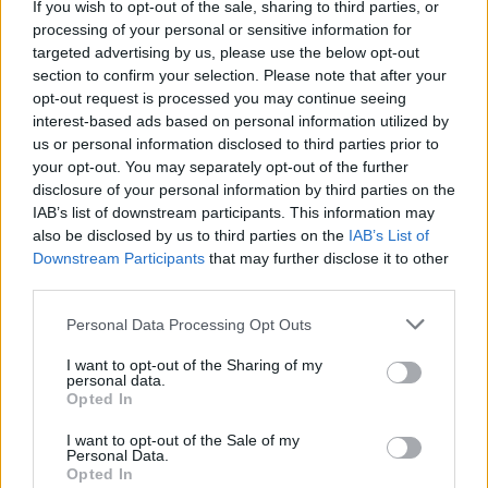
casa c’è stata un’altra reazione. Al minuto 78 del match
If you wish to opt-out of the sale, sharing to third parties, or
contro i Wolves, Amorim ha chiamato a rapporto Mainoo
processing of your personal or sensitive information for
per farlo subentrare in campo al posto di Casemiro.
I tifosi
targeted advertising by us, please use the below opt-out
del Manchester United, presenti in trasferta al Molineux
section to confirm your selection. Please note that after your
opt-out request is processed you may continue seeing
Stadium, hanno fatto sentire tutto il calore per il
interest-based ads based on personal information utilized by
giocatore cresciuto nell’Academy del club
us or personal information disclosed to third parties prior to
con applausi scroscianti e una parziale standing
your opt-out. You may separately opt-out of the further
ovation
. Gesto che ha rubato l’occhio e le orecchie di chi
disclosure of your personal information by third parties on the
è attento ai
rumor di mercato
, visto l’interessamento
IAB’s list of downstream participants. This information may
pressante del Napoli di Antonio Conte per un possibile
also be disclosed by us to third parties on the
IAB’s List of
prestito a gennaio.
Downstream Participants
that may further disclose it to other
Il Mondiale alle porte e il contratto in scadenza a giugno
third parties.
2027 potrebbero costringere il giovane centrocampista a
Personal Data Processing Opt Outs
lasciare Manchester.
I want to opt-out of the Sharing of my
personal data.
Opted In
I want to opt-out of the Sale of my
Personal Data.
Opted In