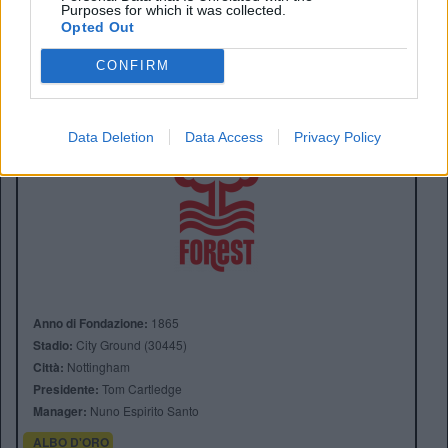
Purposes for which it was collected.
Opted Out
CONFIRM
Data Deletion
Data Access
Privacy Policy
Anno di Fondazione:
1865
Stadio:
City Ground (30445)
Città:
Nottingham
Presidente:
Tom Cartledge
Manager:
Nuno Espirito Santo
ALBO D'ORO