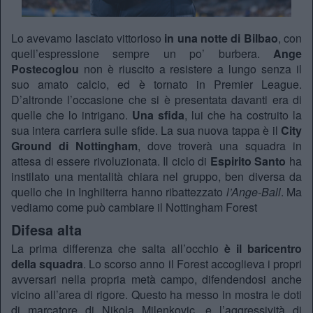
Lo avevamo lasciato vittorioso
in una notte di Bilbao
, con
quell’espressione sempre un po’ burbera.
Ange
Postecoglou
non è riuscito a resistere a lungo senza il
suo amato calcio, ed è tornato in Premier League.
D’altronde l’occasione che si è presentata davanti era di
quelle che lo intrigano.
Una sfida
, lui che ha costruito la
sua intera carriera sulle sfide. La sua nuova tappa è il
City
Ground di Nottingham
, dove troverà una squadra in
attesa di essere rivoluzionata. Il ciclo di
Espirito Santo
ha
instilato una mentalità chiara nel gruppo, ben diversa da
quello che in Inghilterra hanno ribattezzato
l’Ange-Ball
. Ma
vediamo come può cambiare il Nottingham Forest
Difesa alta
La prima differenza che salta all’occhio
è il baricentro
della squadra
. Lo scorso anno il Forest accoglieva i propri
avversari nella propria metà campo, difendendosi anche
vicino all’area di rigore. Questo ha messo in mostra le doti
di marcatore di Nikola Milenkovic, e l’aggressività di