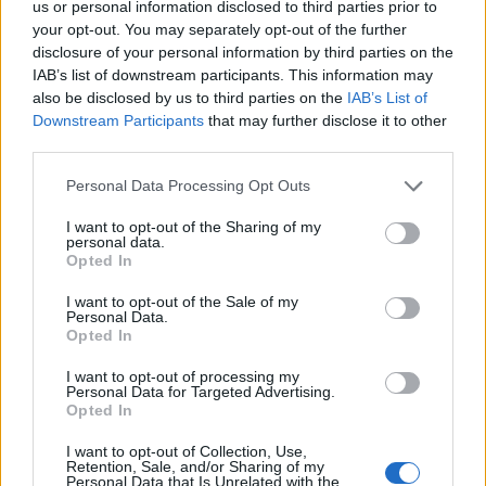
incentrata maggiormente sulla compattezza. Ma al Forest
us or personal information disclosed to third parties prior to
quasi certamente rivedremo il suo classico, e
your opt-out. You may separately opt-out of the further
spregiudicato (secondo i maligni),
4-2-3-1
. La cosa
disclosure of your personal information by third parties on the
maggiormente interessante è l’attuale rosa del Forest, con
IAB’s list of downstream participants. This information may
i nuovi arrivi che sembrano molto funzionali a
also be disclosed by us to third parties on the
IAB’s List of
Postecoglou. Un centrocampista universale (almeno in
Downstream Participants
that may further disclose it to other
Inghilterra) come
Douglas Luiz
, un terzino di possesso
third parties.
come
Zinchenko
, un trequartista tecnico come
McAtee
,
Personal Data Processing Opt Outs
ed una seconda punta rapida e letale come
Kaliumendo
.
Questo sarà un compito arduo per Big Ange, creare una
I want to opt-out of the Sharing of my
nuova unione con i 13 arrivi estivi, ed il nucleo storico,
personal data.
Opted In
legato al precedente tecnico. Infine parliamo anche di
Sels
, il portiere belga, sorpresa vera e propria nella scorsa
I want to opt-out of the Sale of my
Premier. Tra i pali è una cartezza, ma con Postecoglou
Personal Data.
dovrà ampliare
il suo raggio d’azione
, con uscite
Opted In
spericolate e gestione dal basso. “Io vinco sempre al
I want to opt-out of processing my
secondo anno”, fu la celebre prediction dell’ex Tottenham.
Personal Data for Targeted Advertising.
Al City Ground però non c’è tempo, e l’australiano
potrà
Opted In
difendere l’Europa League
conquistata in Spagna.
I want to opt-out of Collection, Use,
Perchè non sognare di nuovo?
Retention, Sale, and/or Sharing of my
Personal Data that Is Unrelated with the