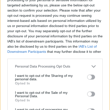
— Premier League (@premierleague)
May 25, 2025
targeted advertising by us, please use the below opt-out
section to confirm your selection. Please note that after your
La critica
opt-out request is processed you may continue seeing
interest-based ads based on personal information utilized by
“Tre o quattro settimane fa nessuno se l’aspettava. Questa
us or personal information disclosed to third parties prior to
crisi li ha colpiti in fretta, duramente e credo che stiano
your opt-out. You may separately opt-out of the further
faticando a trovare una via d’uscita. Questo è un momento
disclosure of your personal information by third parties on the
in cui l’allenatore, i leader della squadra, devono capirlo
IAB’s list of downstream participants. This information may
molto in fretta.
(Virgil) Van Dijk e (Mohamed) Salah
hanno
also be disclosed by us to third parties on the
IAB’s List of
firmato nuovi accordi, ma non credo che abbiano davvero
Downstream Participants
that may further disclose it to other
guidato la squadra in questa stagione, con le prestazioni e
third parties.
il linguaggio del corpo. Il linguaggio del corpo dice molto e
penso che stiamo vedendo un linguaggio del corpo
Personal Data Processing Opt Outs
leggermente diverso da entrambi. Sono i due migliori
giocatori di quella squadra. Se il loro linguaggio del corpo
I want to opt-out of the Sharing of my
personal data.
non è corretto,
questo si ripercuote su tutti gli altri
. Se
Opted In
fossi un tifoso del Liverpool o l’allenatore, questo sarebbe
un grosso problema per me.”
I want to opt-out of the Sale of my
Personal Data.
Opted In
I want to opt-out of processing my