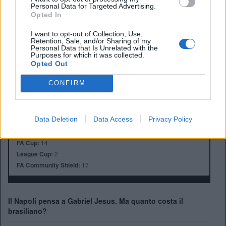
Personal Data for Targeted Advertising.
Opted In
I want to opt-out of Collection, Use,
Retention, Sale, and/or Sharing of my
Personal Data that Is Unrelated with the
Purposes for which it was collected.
Anno di Fondazione:
1886 come Dial Square
Opted Out
Stadio:
Emirates Stadium (60.338)
Città:
Londra
CONFIRM
Presidente:
Sran Kroenke
Manager:
Mikel Arteta
Data Deletion
Data Access
Privacy Policy
ALBO D'ORO
Premier League:
13
FA Cup:
14
League Cup:
2
FA Community Shield:
17
Il Napoli pensa a Gabriel Jesus. Ma quanto costa il
brasiliano?