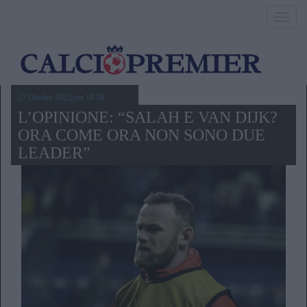
Toggl
navig
27 Ottobre 2025,ore 18.30
L’OPINIONE: “SALAH E VAN DIJK?
ORA COME ORA NON SONO DUE
LEADER”