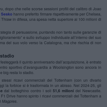
vu
, dopo che nelle scorse sessioni profili del calibro di Joao
 Sesko
hanno preferito firmare rispettivamente per Chelsea,
ck Thiaw in difesa, una spesa netta superiore ai 100 milioni di
ategia di persuasione, puntando non tanto sulle garanzie di
glioramento” e sullo sviluppo individuale all’interno del suo
rima del suo volo verso la Catalogna, ma che rischia di non
 stadio
 festeggerà il quinto anniversario dall’acquisizione, è entrato
 centro sportivo d’avanguardia a Woolsington sono ancora in
e big resta lo stadio.
stessi ricavi commerciali del Tottenham (con un divario
gi la forbice si è trasformata in un abisso. Nel 2024-25, gli
ne
dal botteghino contro i soli
51,6 milioni
del Newcastle.
e F1 Drive hanno spinto i ricavi commerciali del Tottenham a
i
Magpies
.