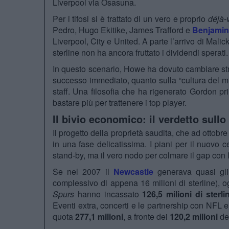
Liverpool via Osasuna.
Per i tifosi si è trattato di un vero e proprio
déjà-
Pedro, Hugo Ekitike, James Trafford e
Benjamin
Liverpool, City e United. A parte l’arrivo di Mali
sterline non ha ancora fruttato i dividendi sperati.
In questo scenario, Howe ha dovuto cambiare str
successo immediato, quanto sulla “cultura del mi
staff. Una filosofia che ha rigenerato Gordon p
bastare più per trattenere i top player.
Il bivio economico: il verdetto sullo
Il progetto della proprietà saudita, che ad ottobre
in una fase delicatissima. I piani per il nuovo
stand-by, ma il vero nodo per colmare il gap con l
Se nel 2007 il
Newcastle
generava quasi gli 
complessivo di appena 16 milioni di sterline), og
Spurs
hanno incassato
126,5 milioni di sterli
Eventi extra, concerti e le partnership con NFL 
quota
277,1 milioni
, a fronte dei
120,2 milioni
de