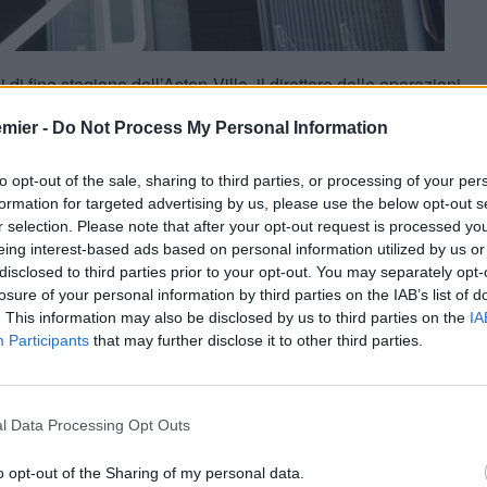
di fine stagione dell’Aston Villa, il direttore delle operazioni
nciando un guanto di sfida chiarissimo a Manchester City,
emier -
Do Not Process My Personal Information
ea e Tottenham:
“Il Big Six non esiste più”
, dichiarò tra gli
 sulle sponde del Tyne sponda
Newcastle
ha trovato per anni
inato le gerarchie qualificandosi alla Champions League nel
to opt-out of the sale, sharing to third parties, or processing of your per
so nel 2023 e nel 2025.
formation for targeted advertising by us, please use the below opt-out s
r selection. Please note that after your opt-out request is processed y
toricamente più ricchi della Premier League non sono rimasti a
eing interest-based ads based on personal information utilized by us or
s
su
Sandro Tonali
è il promemoria più doloroso di quanto
disclosed to third parties prior to your opt-out. You may separately opt-
losure of your personal information by third parties on the IAB’s list of
ondra per Tonali
. This information may also be disclosed by us to third parties on the
IA
Participants
that may further disclose it to other third parties.
del Tottenham targato
Roberto De Zerbi
, arrivato dopo aver
giornata, gli
Spurs
stanno cercando il colpo da novanta nel
ta deludente, chiusa al 12° posto, ma la vera differenza la
o un fatturato superiore di ben
230 milioni di sterline
rispetto
l Data Processing Opt Outs
o opt-out of the Sharing of my personal data.
rire a Tonali un ingaggio nettamente superiore e di mettere