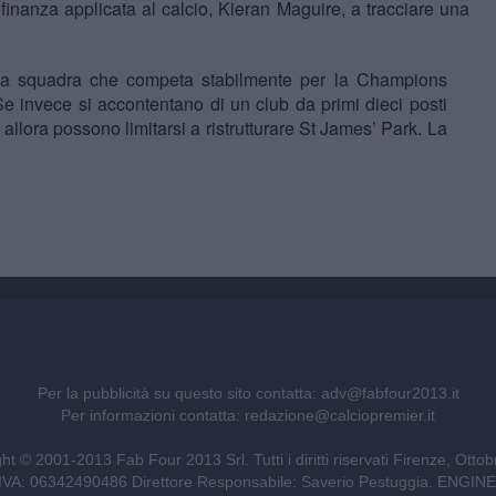
i finanza applicata al calcio, Kieran Maguire, a tracciare una
una squadra che competa stabilmente per la Champions
e invece si accontentano di un club da primi dieci posti
lora possono limitarsi a ristrutturare St James’ Park. La
Per la pubblicità su questo sito contatta:
adv@fabfour2013.it
Per informazioni contatta:
redazione@calciopremier.it
ht © 2001-2013 Fab Four 2013 Srl. Tutti i diritti riservati Firenze, Otto
ita IVA: 06342490486 Direttore Responsabile: Saverio Pestuggia. ENG