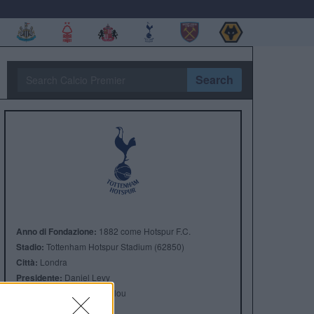
Search
Anno di Fondazione:
1882 come Hotspur F.C.
Stadio:
Tottenham Hotspur Stadium (62850)
Città:
Londra
Presidente:
Daniel Levy
Manager:
Ange Postecoglou