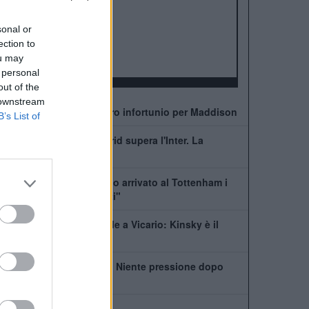
ALBO D'ORO
Premier League:
2
sonal or
FA Cup:
8
ection to
League Cup:
4
ou may
FA Community Shield:
7
 personal
out of the
 downstream
Allarme Tottenham: altro infortunio per Maddison
B’s List of
Romero, l'Atletico Madrid supera l'Inter. La
situazione
De Zerbi: "Quando sono arrivato al Tottenham i
giocatori erano distrutti"
Tottenham, che succede a Vicario: Kinsky è il
nuovo titolare
De Zerbi: "Kulusevski? Niente pressione dopo
l'infortunio"