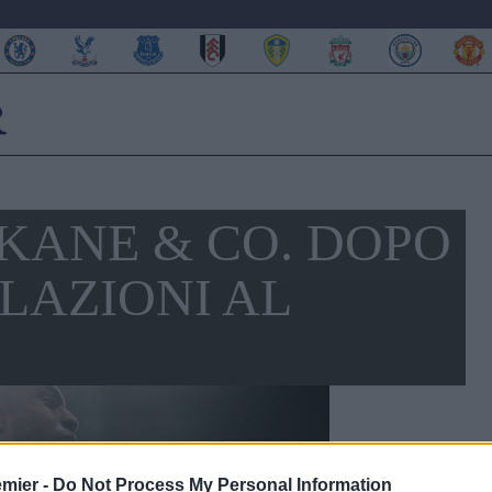
 KANE & CO. DOPO
LAZIONI AL
emier -
Do Not Process My Personal Information