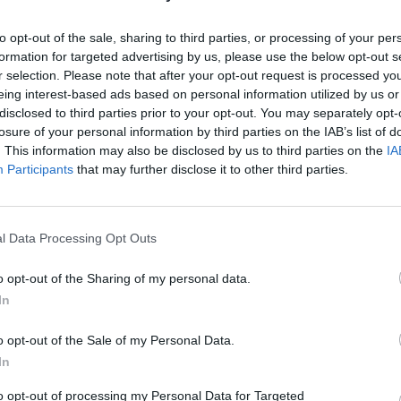
to opt-out of the sale, sharing to third parties, or processing of your per
formation for targeted advertising by us, please use the below opt-out s
r selection. Please note that after your opt-out request is processed y
eing interest-based ads based on personal information utilized by us or
disclosed to third parties prior to your opt-out. You may separately opt-
losure of your personal information by third parties on the IAB’s list of
. This information may also be disclosed by us to third parties on the
IA
Participants
that may further disclose it to other third parties.
l Data Processing Opt Outs
o opt-out of the Sharing of my personal data.
In
a 2
(LEGGI QUI)
, il
Tottenham Hotspur
ha rivolto le sue
mpioni del
Leicester
, una frase semplice, con un retrogusto
o opt-out of the Sale of my Personal Data.
onore al club londinese: “
Congratulations to Leicester on
In
to opt-out of processing my Personal Data for Targeted
l Tottenham visto durante tutta la stagione hanno rilasciato