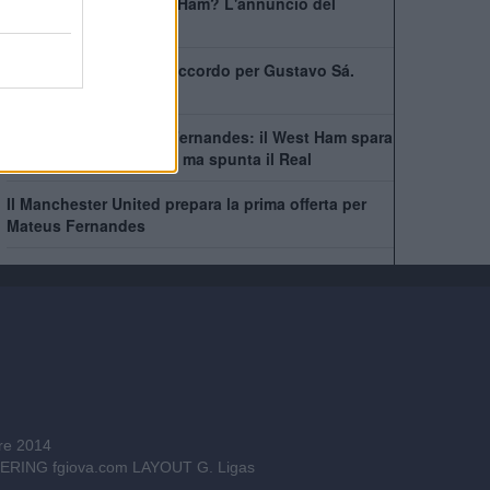
Bowen rimarrà al West Ham? L'annuncio del
capitano
West Ham scatenato: accordo per Gustavo Sá.
Beffate sei italiane
Asta folle per Mateus Fernandes: il West Ham spara
alto, lo United accelera ma spunta il Real
Il Manchester United prepara la prima offerta per
Mateus Fernandes
bre 2014
INEERING
fgiova.com
LAYOUT G. Ligas