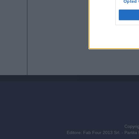
Opted 
Copyrig
Editore: Fab Four 2013 Srl. - Part