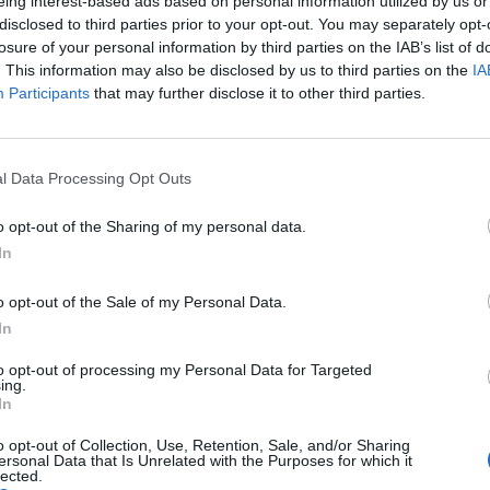
eing interest-based ads based on personal information utilized by us or
disclosed to third parties prior to your opt-out. You may separately opt-
losure of your personal information by third parties on the IAB’s list of
. This information may also be disclosed by us to third parties on the
IA
Participants
that may further disclose it to other third parties.
l Data Processing Opt Outs
o opt-out of the Sharing of my personal data.
In
o opt-out of the Sale of my Personal Data.
t Ham
dall’
Al Jazira
, sarà presto un giocatore totalmente
 West Ham:” Abbiamo fino aprile per esercitare il riscatto e
In
al 100% ed è probabile che eserciteremo il nostro diritto nei
to opt-out of processing my Personal Data for Targeted
ing.
In
o opt-out of Collection, Use, Retention, Sale, and/or Sharing
ersonal Data that Is Unrelated with the Purposes for which it
lected.