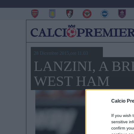
28 Dicembre 2015,ore 11.03
LANZINI, A B
WEST HAM
Calcio Pr
If you wish 
sensitive in
confirm you