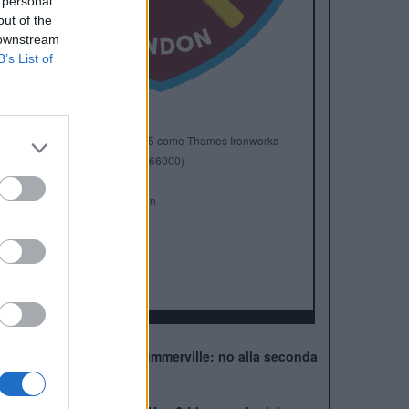
 personal
out of the
 downstream
B’s List of
Anno di Fondazione:
1895 come Thames Ironworks
Stadio:
London Stadium (66000)
Città:
Londra
Presidente:
David Sullivan
Manager:
Graham Potter
ALBO D'ORO
FA Cup:
3
FA Community Shield:
1
West Ham, muro per Summerville: no alla seconda
offerta della Roma