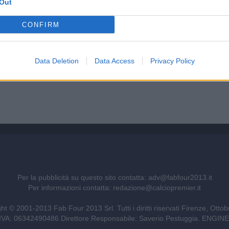
Out
CONFIRM
Data Deletion
Data Access
Privacy Policy
Per la pubblicità su questo sito contatta:
adv@fabfour2013.it
Per informazioni contatta:
redazione@calciopremier.it
ht © 2001-2013 Fab Four 2013 Srl. Tutti i diritti riservati Firenze, Otto
ita IVA: 06342490486 Direttore Responsabile: Saverio Pestuggia. ENG