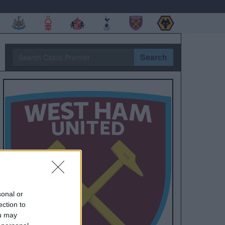
Search
sonal or
ection to
ou may