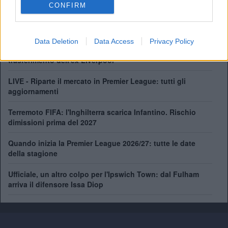
CONFIRM
Data Deletion
Data Access
Privacy Policy
Perché Salah ha scelto il Trabzonspor: i motivi dietro il
trasferimento dell'ex Liverpool
LIVE - Riparte il mercato in Premier League: tutti gli
aggiornamenti
Terremoto FIFA: l'Inghilterra scarica Infantino. Rischio
dimissioni prima del 2027
Quando inizia la Premier League 2026/27: tutte le date
della stagione
Ufficiale, un altro colpo per l'Ipswich Town: dal Fulham
arriva il difensore Issa Diop