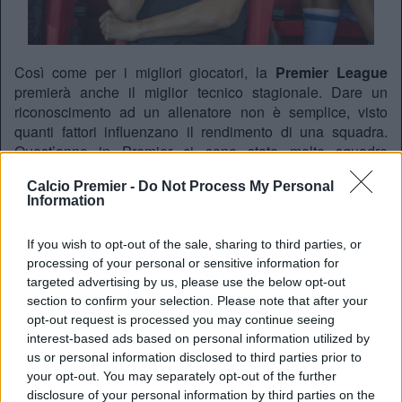
Così come per i migliori giocatori, la
Premier League
premierà anche il miglior tecnico stagionale. Dare un
riconoscimento ad un allenatore non è semplice, visto
quanti fattori influenzano il rendimento di una squadra.
Quest’anno in Premier ci sono state molte squadre
rivelazione, che in questo momento si stanno giocando un
Calcio Premier -
Do Not Process My Personal
posto tra le grandi.
Ecco i candidati ufficiali
Information
🐝 Andrews
If you wish to opt-out of the sale, sharing to third parties, or
🔴 Arteta
processing of your personal or sensitive information for
👹 Carrick
targeted advertising by us, please use the below opt-out
🔵 Guardiola
section to confirm your selection. Please note that after your
🍒 Iraola
opt-out request is processed you may continue seeing
🐈‍⬛ Le Bris
interest-based ads based on personal information utilized by
Get voting for your
@barclaysfooty
Manager of the
us or personal information disclosed to third parties prior to
Season 👇
your opt-out. You may separately opt-out of the further
disclosure of your personal information by third parties on the