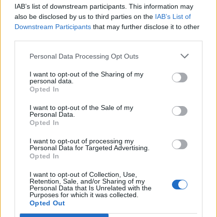
— Premier League (@premierleague)
May 14, 2026
IAB’s list of downstream participants. This information may
also be disclosed by us to third parties on the
IAB’s List of
Downstream Participants
that may further disclose it to other
I nomi
third parties.
Si parte dall’usato sicuro,
Pep Guardiola
. Il catalano
nonostante i cambiamenti in rosa, si sta giocando il titolo
Personal Data Processing Opt Outs
con l’Arsenal di
Arteta
. Proprio il basco è un’altro nome in
I want to opt-out of the Sharing of my
lizza per il premio, visto che i suoi Gunners sono vicini a
personal data.
riportare il titolo nel nord di Londra. Si vola anche a nord
Opted In
con il Sunderland di
Regis Le Bris
. I Black Cats hanno
sognato l’Europa da neopromossa, un vero successo.
I want to opt-out of the Sale of my
Personal Data.
Keith Andrews
rappresenta il Brentford, una squadra
Opted In
accreditata per la retrocessione, e che invece sta
sognando in grande, e tutto questo all’esordio in panchina.
I want to opt-out of processing my
Personal Data for Targeted Advertising.
Andoni Iraola
invece vuole portare il suo Bournemouth in
Opted In
Champions League, per lui si tratta di un grande percorso,
durato 3 anni. L’ultima nomination è una grande storia,
I want to opt-out of Collection, Use,
Retention, Sale, and/or Sharing of my
quella di
Michael Carrick
. L’uomo arrivato ad Old Trafford
Personal Data that Is Unrelated with the
per traghettare lo United verso il finale di stagione. Carrick
Purposes for which it was collected.
con il suo stile si è preso la scena, centrando l’obiettivo
Opted Out
Champions, e guadagnandosi questa nomination.