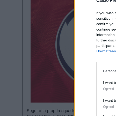
Calcio Pr
If you wish 
sensitive in
confirm you
continue se
information 
further disc
participants
Downstream 
Persona
I want t
Opted 
I want t
Opted 
Seguire la propria squadra del cuore è un impegn