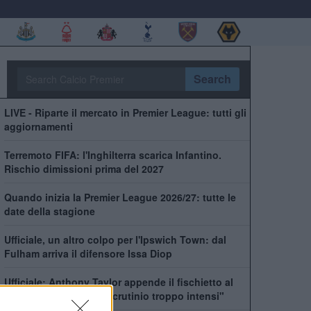
Search
LIVE - Riparte il mercato in Premier League: tutti gli
aggiornamenti
Terremoto FIFA: l'Inghilterra scarica Infantino.
Rischio dimissioni prima del 2027
Quando inizia la Premier League 2026/27: tutte le
date della stagione
Ufficiale, un altro colpo per l'Ipswich Town: dal
Fulham arriva il difensore Issa Diop
Ufficiale: Anthony Taylor appende il fischietto al
chiodo: "Pressione e scrutinio troppo intensi"