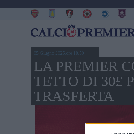
05 Giugno 2025,ore 18.50
LA PREMIER 
TETTO DI 30£ P
TRASFERTA