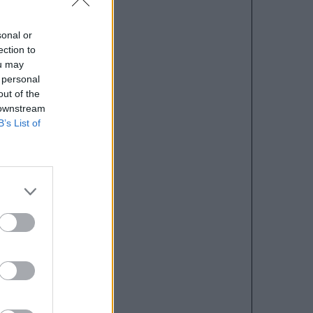
sonal or
ection to
ou may
 personal
out of the
 downstream
B’s List of