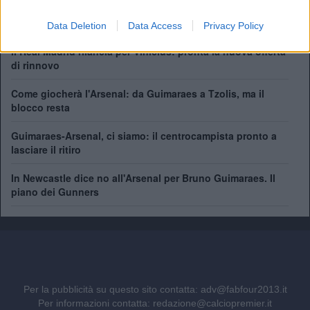
Ufficiale. l'Everton prende Norgaard dall'Arsenal. Cifre e
dettagli
Data Deletion
Data Access
Privacy Policy
Il Real Madrid rilancia per Vinicius: pronta la nuova offerta
di rinnovo
Come giocherà l'Arsenal: da Guimaraes a Tzolis, ma il
blocco resta
Guimaraes-Arsenal, ci siamo: il centrocampista pronto a
lasciare il ritiro
In Newcastle dice no all'Arsenal per Bruno Guimaraes. Il
piano dei Gunners
Per la pubblicità su questo sito contatta:
adv@fabfour2013.it
Per informazioni contatta:
redazione@calciopremier.it