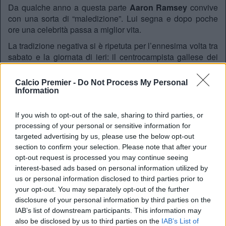
Da qualche anno a questa parte
Aaron Ramsey
convive
con una sorta di “maledizione”. Lui segna e dopo poche
ore una celebrità passa a miglior vita.
La tradizione negativa si è ripetuta per l’ennesima volta tra
sabato e la giornata di ieri: il centrocampista gallese dei
Gunners
è andato in rete nella sfida casalinga di FA Cup
contro il
Sunderland
e questa volta l’illustre “vittima” è
Calcio Premier -
Do Not Process My Personal
stata la leggenda del rock
David Bowie
.
Information
Il Duca Bianco è solo l’ultimo di una lunga serie di decessi
If you wish to opt-out of the sale, sharing to third parties, or
seguiti a un gol di
Ramsey
iniziata nel 2011. Il primo è
processing of your personal or sensitive information for
stato
Bin Laden
, poi, tra gli altri,
Steve Jobs
e
Gheddafi
.
targeted advertising by us, please use the below opt-out
Ma a onor del vero c’è da dire che il gallese non è un
section to confirm your selection. Please note that after your
centrocampista poco incline alle marcature e che già in
opt-out request is processed you may continue seeing
passato, più di una volta, la curiosa coincidenza non si è
interest-based ads based on personal information utilized by
avverata.
us or personal information disclosed to third parties prior to
your opt-out. You may separately opt-out of the further
disclosure of your personal information by third parties on the
REDAZIONE
IAB’s list of downstream participants. This information may
Twitter @Calciopremier
also be disclosed by us to third parties on the
IAB’s List of