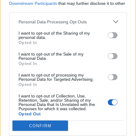
Downstream Participants
that may further disclose it to other
third parties.
Personal Data Processing Opt Outs
I want to opt-out of the Sharing of my
personal data.
Opted In
I want to opt-out of the Sale of my
Anno di Fondazione:
1886 come Dial Square
Personal Data.
Stadio:
Emirates Stadium (60.338)
Opted In
Città:
Londra
Presidente:
Sran Kroenke
I want to opt-out of processing my
Personal Data for Targeted Advertising.
Manager:
Mikel Arteta
Opted In
ALBO D'ORO
I want to opt-out of Collection, Use,
Premier League:
13
Retention, Sale, and/or Sharing of my
Personal Data that Is Unrelated with the
FA Cup:
14
Purposes for which it was collected.
League Cup:
2
Opted Out
FA Community Shield:
17
CONFIRM