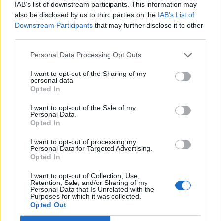
IAB’s list of downstream participants. This information may
also be disclosed by us to third parties on the
IAB’s List of
Downstream Participants
that may further disclose it to other
third parties.
Personal Data Processing Opt Outs
I want to opt-out of the Sharing of my
personal data.
Opted In
I want to opt-out of the Sale of my
Personal Data.
Opted In
Anno di Fondazione:
1919
Stadio:
Elland Road (37.645)
I want to opt-out of processing my
Personal Data for Targeted Advertising.
Città:
Leeds
Opted In
Presidente:
Paraag Marathe
Manager:
Daniel Farke
I want to opt-out of Collection, Use,
Retention, Sale, and/or Sharing of my
ALBO D'ORO
Personal Data that Is Unrelated with the
Purposes for which it was collected.
Premier League:
3
Opted Out
FA Cup:
1
League Cup:
3