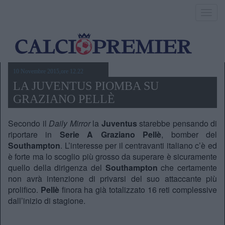
Toggl
navig
10 Novembre 2015,ore 12.22
LA JUVENTUS PIOMBA SU
GRAZIANO PELLÈ
Secondo il
Daily Mirror
la
Juventus
starebbe pensando di
riportare in
Serie A Graziano Pellè
, bomber del
Southampton
. L’interesse per il centravanti italiano c’è ed
è forte ma lo scoglio più grosso da superare è sicuramente
quello della dirigenza del
Southampton
che certamente
non avrà intenzione di privarsi del suo attaccante più
prolifico.
Pellè
finora ha già totalizzato 16 reti complessive
dall’inizio di stagione.