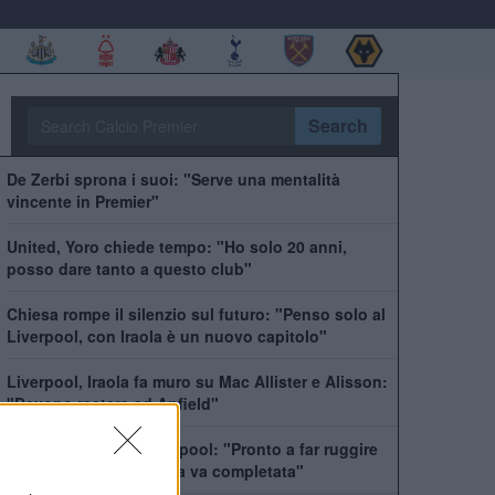
Search
De Zerbi sprona i suoi: "Serve una mentalità
vincente in Premier"
United, Yoro chiede tempo: "Ho solo 20 anni,
posso dare tanto a questo club"
Chiesa rompe il silenzio sul futuro: "Penso solo al
Liverpool, con Iraola è un nuovo capitolo"
Liverpool, Iraola fa muro su Mac Allister e Alisson:
"Devono restare ad Anfield"
Iraola si prende il Liverpool: "Pronto a far ruggire
Anfield. Ma questa rosa va completata"