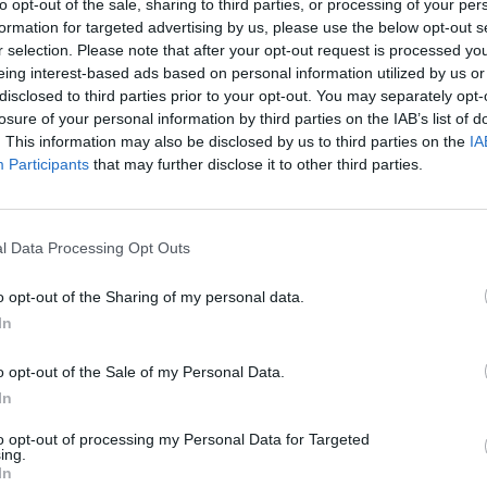
to opt-out of the sale, sharing to third parties, or processing of your per
formation for targeted advertising by us, please use the below opt-out s
r selection. Please note that after your opt-out request is processed y
eing interest-based ads based on personal information utilized by us or
disclosed to third parties prior to your opt-out. You may separately opt-
losure of your personal information by third parties on the IAB’s list of
. This information may also be disclosed by us to third parties on the
IA
Participants
that may further disclose it to other third parties.
l Data Processing Opt Outs
o opt-out of the Sharing of my personal data.
In
o opt-out of the Sale of my Personal Data.
tualmente impegnato in Lega Pro sulla panchina del
Pisa
–
In
ssione per le partite di
Championship
(la seconda serie
 a notte. L’ex centrocampista del
Milan
e della Nazionale
to opt-out of processing my Personal Data for Targeted
nde esempio di passione popolare per il calcio inglese.
ing.
In
rra puoi vedere giocatori di grande ritmo con tanta forza nelle