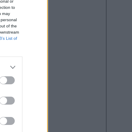
sonal or
ection to
ou may
 personal
out of the
 downstream
B’s List of