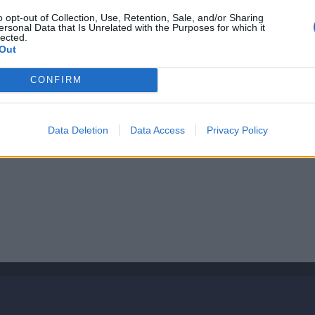
in quelle partite vedo il vero amore che la gente inglese ha
o opt-out of Collection, Use, Retention, Sale, and/or Sharing
ersonal Data that Is Unrelated with the Purposes for which it
lected.
Out
 britannico, proponendo un interessante paragone con quello
si durante le partite. In Inghilterra, invece, ad ogni azione di
CONFIRM
tra”.
n passato ha avuto un primo approccio con la Gran Bretagna.
 a proporsi come manager dell’
Hamilton Academical
, club
Data Deletion
Data Access
Privacy Policy
 solo rimandato?