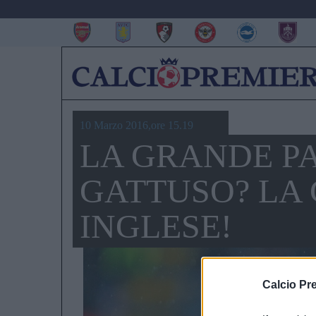
10 Marzo 2016,ore 15.19
LA GRANDE PA
GATTUSO? LA
INGLESE!
Calcio Pr