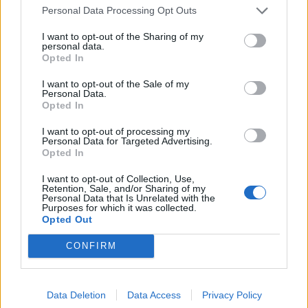
Personal Data Processing Opt Outs
I want to opt-out of the Sharing of my
personal data.
Opted In
I want to opt-out of the Sale of my
Personal Data.
Opted In
Anno di Fondazione:
1890 come Boscombe St John's Institute FC
Stadio:
Dean Court (11.700)
I want to opt-out of processing my
Personal Data for Targeted Advertising.
Città:
Bournemouth
Opted In
Presidente:
Bill Foley
Manager:
Andoni Iraola
I want to opt-out of Collection, Use,
Retention, Sale, and/or Sharing of my
ALBO D'ORO
Personal Data that Is Unrelated with the
Purposes for which it was collected.
Opted Out
Lo voleva il Milan, ma andrà al Bournemouth. Le cifre ed i
CONFIRM
dettagli per Antonio Silva
Assalto del Barcellona per Junior Kroupi: il Bournemouth
Data Deletion
Data Access
Privacy Policy
frena tutto