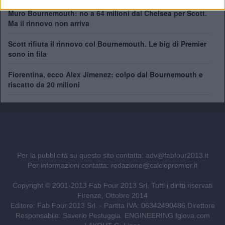
Muro Bournemouth: no a 64 milioni dal Chelsea per Scott.
Ma il rinnovo non arriva
Scott rifiuta il rinnovo col Bournemouth. Le big di Premier
sono in fila
Fiorentina, ecco Alex Jimenez: colpo dal Bournemouth e
riscatto da 20 milioni
Per la pubblicità su questo sito contatta:
adv@fabfour2013.it
Per informazioni contatta:
redazione@calciopremier.it
Copyright © 2001-2013 Fab Four 2013 Srl. Tutti i diritti riservati
Firenze, Ottobre 2014
Editore: Fab Four 2013 Srl. - Partita IVA: 06342490486 Direttore
Responsabile: Saverio Pestuggia. ENGINEERING
fgiova.com