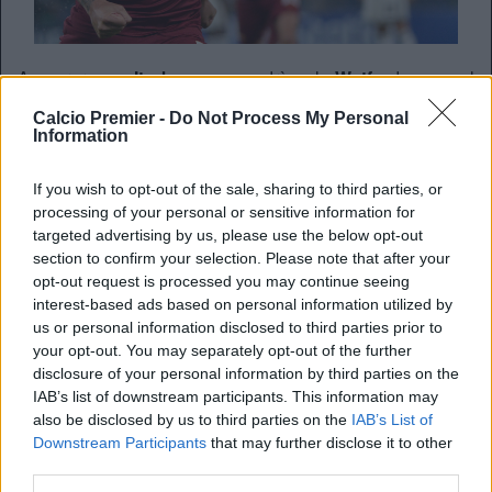
A sorpresa,
Iturbe
non andrà al
Watfor
d, ma al
Bournemouth
.
Calcio Premier -
Do Not Process My Personal
I
Cherries
hanno convinto la
Roma
a cedere l’esterno
Information
argentino, classe ’93, a loro invece che al Watford,
squadra per cui il giocatore aveva già effettuato le visite
If you wish to opt-out of the sale, sharing to third parties, or
mediche.
processing of your personal or sensitive information for
targeted advertising by us, please use the below opt-out
La trattativa si è chiusa per un prestito con un diritto di
section to confirm your selection. Please note that after your
riscatto fissato a 22 milioni di euro.
opt-out request is processed you may continue seeing
interest-based ads based on personal information utilized by
us or personal information disclosed to third parties prior to
REDAZIONE
your opt-out. You may separately opt-out of the further
Twitter @Calciopremier
disclosure of your personal information by third parties on the
IAB’s list of downstream participants. This information may
also be disclosed by us to third parties on the
IAB’s List of
Downstream Participants
that may further disclose it to other
third parties.