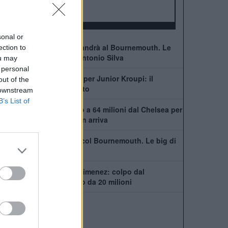
ALBO D'ORO
sonal or
Lo voleva il Milan, ma andrà al Bournemouth. Le
ection to
cifre ed i dettagli per Antonio Silva
ou may
 personal
Assalto del Barcellona per Junior Kroupi: il
out of the
Bournemouth frena tutto
 downstream
B’s List of
Muro Bournemouth: no a 64 milioni dal Chelsea per
Scott. Ma il rinnovo non arriva
Scott rifiuta il rinnovo col Bournemouth. Le big di
Premier sono in fila
Fiorentina, ecco Alex Jimenez: colpo dal
Bournemouth e riscatto da 20 milioni