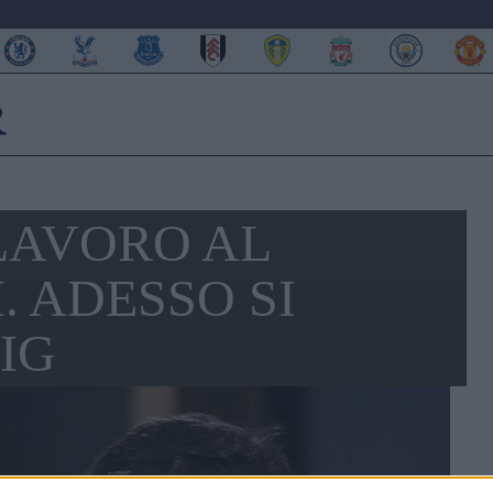
LAVORO AL
 ADESSO SI
IG