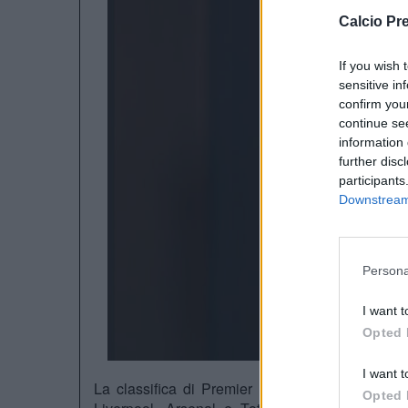
Calcio Pr
If you wish 
sensitive in
confirm you
continue se
information 
further disc
participants
Downstream 
Persona
I want t
Opted 
I want t
La classifica di Premier League presenta alcu
Opted 