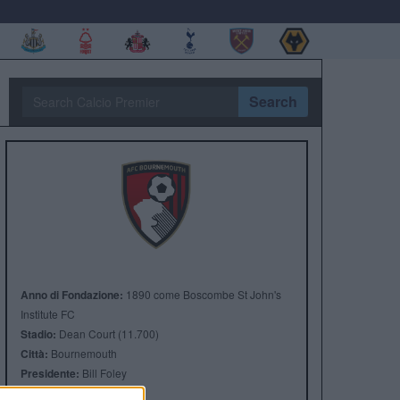
Search
Anno di Fondazione:
1890 come Boscombe St John's
Institute FC
Stadio:
Dean Court (11.700)
Città:
Bournemouth
Presidente:
Bill Foley
Manager:
Andoni Iraola