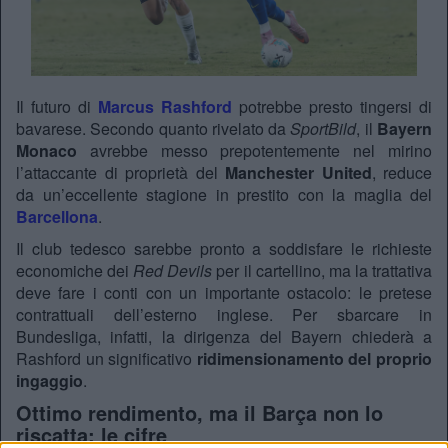
Il futuro di
Marcus Rashford
potrebbe presto tingersi di
bavarese. Secondo quanto rivelato da
SportBild
, il
Bayern
Monaco
avrebbe messo prepotentemente nel mirino
l’attaccante di proprietà del
Manchester United
, reduce
da un’eccellente stagione in prestito con la maglia del
Barcellona
.
Il club tedesco sarebbe pronto a soddisfare le richieste
economiche dei
Red Devils
per il cartellino, ma la trattativa
deve fare i conti con un importante ostacolo: le pretese
contrattuali dell’esterno inglese. Per sbarcare in
Bundesliga, infatti, la dirigenza del Bayern chiederà a
Rashford un significativo
ridimensionamento del proprio
ingaggio
.
Ottimo rendimento, ma il Barça non lo
riscatta: le cifre