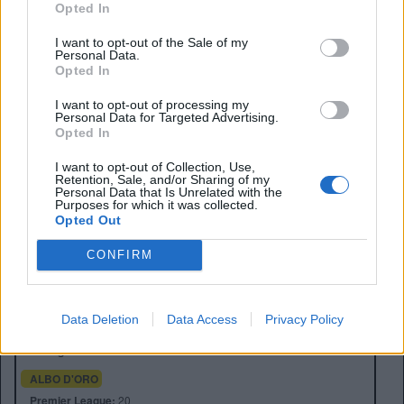
l’asse Manchester-Monaco potrebbe infiammarsi molto
Opted In
rapidamente.
I want to opt-out of the Sale of my
Personal Data.
Opted In
I want to opt-out of processing my
Personal Data for Targeted Advertising.
Opted In
I want to opt-out of Collection, Use,
Retention, Sale, and/or Sharing of my
Personal Data that Is Unrelated with the
Purposes for which it was collected.
Opted Out
CONFIRM
Anno di Fondazione:
1878 come Newton Health LYR F.C.
Stadio:
Old Trafford (75.731)
Città:
Manchester
Data Deletion
Data Access
Privacy Policy
Presidente:
Avram Glazer e Joel Glazer
Manager:
Ruben Amorim
ALBO D'ORO
Premier League:
20