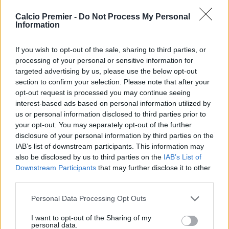
Nonostante l’ottimo impatto offerto in Spagna, il Barcellona
Calcio Premier -
Do Not Process My Personal
ha deciso di non esercitare il diritto di riscatto, rispedendo
Information
il classe ’97 a Old Trafford. Il suo rientro a
Manchester
,
tuttavia, sembra essere soltanto di passaggio. In
If you wish to opt-out of the sale, sharing to third parties, or
Catalogna il nazionale inglese ha collezionato ben
49
processing of your personal or sensitive information for
presenze stagionali, mettendo a referto 14 gol e 14
targeted advertising by us, please use the below opt-out
assist
: un bottino importante di 28 partecipazioni attive
section to confirm your selection. Please note that after your
alle reti della squadra.
opt-out request is processed you may continue seeing
Attualmente il cartellino del giocatore viene valutato
interest-based ads based on personal information utilized by
intorno ai
40 milioni di euro
secondo il portale
us or personal information disclosed to third parties prior to
specializzato
Transfermarkt
, ma a pesare sulle casse dei
your opt-out. You may separately opt-out of the further
suoi estimatori sono soprattutto i
14 milioni di euro a
disclosure of your personal information by third parties on the
stagione
percepiti dall’attaccante.
IAB’s list of downstream participants. This information may
also be disclosed by us to third parties on the
IAB’s List of
Lo scenario di mercato
Downstream Participants
that may further disclose it to other
Il Bayern Monaco monitora attentamente la situazione,
third parties.
forte della disponibilità economica per accontentare lo
United sul prezzo del cartellino. Se l’esterno cresciuto
Personal Data Processing Opt Outs
nell’Academy dei
Red Devils
accetterà di limare il proprio
I want to opt-out of the Sharing of my
stipendio per rientrare nei parametri salariali dei tedeschi,
personal data.