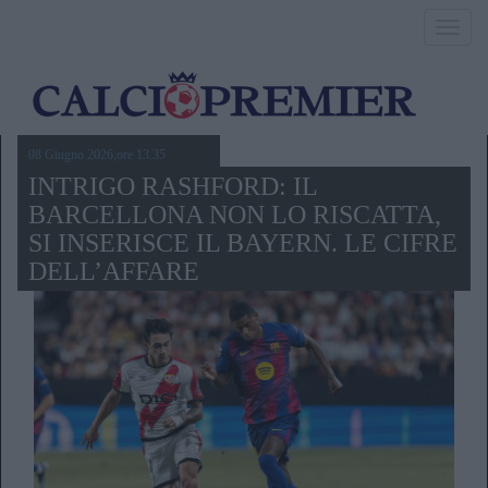
Toggl
navig
08 Giugno 2026,ore 13.35
INTRIGO RASHFORD: IL
BARCELLONA NON LO RISCATTA,
SI INSERISCE IL BAYERN. LE CIFRE
DELL’AFFARE