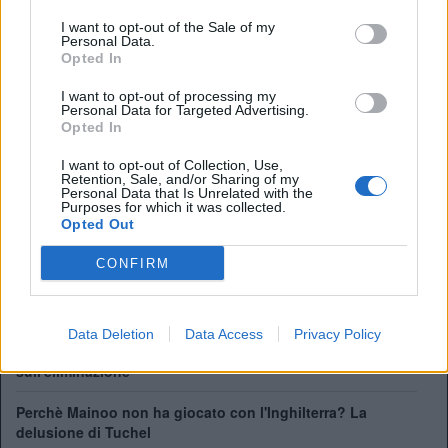
secondo tempo, spingendoci costantemente in avanti con
I want to opt-out of the Sale of my
un pressing alto, ed è quello che cercheremo di fare
Personal Data.
Opted In
[contro il Ghana]”
I want to opt-out of processing my
Personal Data for Targeted Advertising.
Opted In
I want to opt-out of Collection, Use,
Pep Guardiola di nuovo in panchina? L'offerta di una
Retention, Sale, and/or Sharing of my
Nazionale fa sognare i tifosi
Personal Data that Is Unrelated with the
Purposes for which it was collected.
Opted Out
Tuchel: "I cambi? Nessun rimpianto. Dobbiamo convivere
col dolore"
CONFIRM
Perchè l'Inghilterra non esonera Tuchel? Dalla clausola ad
Euro2028
Data Deletion
Data Access
Privacy Policy
Dentro al Mondiale dell'Inghilterra. Tutti i retroscena
sull'eliminazione
Perchè Mainoo non ha giocato con l'Inghilterra? La
delusione di Tuchel