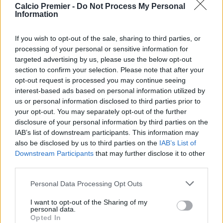
Calcio Premier -
Do Not Process My Personal
Information
If you wish to opt-out of the sale, sharing to third parties, or
L’Inghilterra
dopo l’ottima esordio contro la Croazia, sfierà
processing of your personal or sensitive information for
il Ghana, per un match che varrà la testa del girone. Le
targeted advertising by us, please use the below opt-out
buone notizie non mancano per
Thomas Tuchel
, visti i
section to confirm your selection. Please note that after your
segnali che ha avvertito dalla sua squadra. L’attacco è
opt-out request is processed you may continue seeing
stato performante, senza dimenticarsi di pressare e
interest-based ads based on personal information utilized by
sacrificarsi. Inoltre potrebbe tornare al 100% anche
us or personal information disclosed to third parties prior to
Bukayo Saka,
reduce da alcuni problemi fisici patiti negli
your opt-out. You may separately opt-out of the further
ultimi mesi. Il tecnico tedesco ha analizzato la situazione
disclosure of your personal information by third parties on the
dell’ala Gunners:
IAB’s list of downstream participants. This information may
Come sta?
also be disclosed by us to third parties on the
IAB’s List of
Downstream Participants
that may further disclose it to other
“
Si muove con sempre maggiore libertà.
Non sente più
third parties.
dolore
.
È riuscito a partecipare a entrambi i nostri
allenamenti degli ultimi due giorni al massimo livello.
Personal Data Processing Opt Outs
Quindi è pronto… senza dirvi se partirà titolare o entrerà
dalla panchina. Ma è davvero impressionante come tutti in
I want to opt-out of the Sharing of my
personal data.
questo momento credano
nell’idea di difendere insieme
,
Opted In
ed è quello che abbiamo fatto in modo eccellente nel