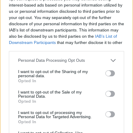
interest-based ads based on personal information utilized by
Adingra può sostanzialmente ricoprire entrambe le corsie.
us or personal information disclosed to third parties prior to
Giocatore rapido e con un ottimo dribbling, molto istintivo.
your opt-out. You may separately opt-out of the further
Con De Zerbi aveva avuto un ottimo impatto, anche se
disclosure of your personal information by third parties on the
nell’ultima stagione ha realizzato solo 2 reti. Un ottimo
IAB’s list of downstream participants. This information may
acquisto, in grado di fare
rapidità e imprevedibilità
also be disclosed by us to third parties on the
IAB’s List of
all’attacco di Le Bris.
Downstream Participants
that may further disclose it to other
third parties.
Personal Data Processing Opt Outs
I want to opt-out of the Sharing of my
personal data.
Opted In
I want to opt-out of the Sale of my
Personal Data.
Opted In
I want to opt-out of processing my
Personal Data for Targeted Advertising.
Opted In
I want to opt-out of Collection, Use,