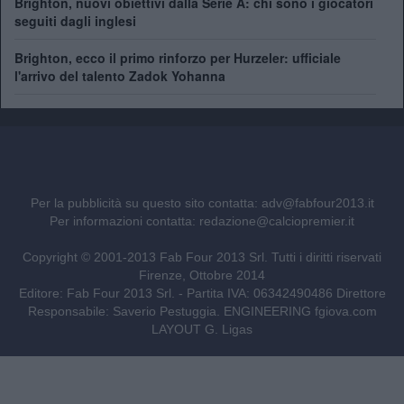
Brighton, nuovi obiettivi dalla Serie A: chi sono i giocatori
seguiti dagli inglesi
Brighton, ecco il primo rinforzo per Hurzeler: ufficiale
l'arrivo del talento Zadok Yohanna
Per la pubblicità su questo sito contatta:
adv@fabfour2013.it
Per informazioni contatta:
redazione@calciopremier.it
Copyright © 2001-2013 Fab Four 2013 Srl. Tutti i diritti riservati
Firenze, Ottobre 2014
Editore: Fab Four 2013 Srl. - Partita IVA: 06342490486 Direttore
Responsabile: Saverio Pestuggia. ENGINEERING
fgiova.com
LAYOUT G. Ligas