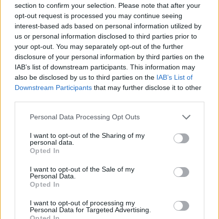
section to confirm your selection. Please note that after your
stimatissimo dalla dirigenza, sia per la sua carriera da
opt-out request is processed you may continue seeing
giocatore, che per l’esperienza di successo al Bayer
interest-based ads based on personal information utilized by
Leverkusen. I Blues vogliono un tecnico di esperienza, a
us or personal information disclosed to third parties prior to
differenza di Rosenior e Maresca. La seconda opzione è
your opt-out. You may separately opt-out of the further
invece quella di
Andoni Iraola
, il basco del Bournemouth.
disclosure of your personal information by third parties on the
Iraola ad aprile ha confermato che lascerà le Cherries al
IAB’s list of downstream participants. This information may
termine di questa stagione. Il Crystal Palace lo sta
also be disclosed by us to third parties on the
IAB’s List of
pressando per sostituire Oliver Glasner.
Downstream Participants
that may further disclose it to other
third parties.
Personal Data Processing Opt Outs
I want to opt-out of the Sharing of my
personal data.
Opted In
I want to opt-out of the Sale of my
Personal Data.
Opted In
I want to opt-out of processing my
Personal Data for Targeted Advertising.
Anno di Fondazione:
1905
Opted In