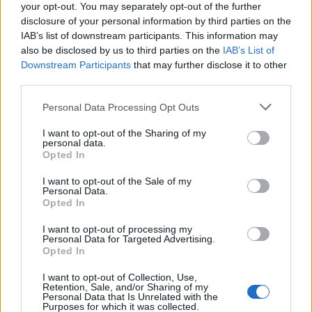
your opt-out. You may separately opt-out of the further
Twitter @Calciopremier
disclosure of your personal information by third parties on the
IAB’s list of downstream participants. This information may
also be disclosed by us to third parties on the
IAB’s List of
Downstream Participants
that may further disclose it to other
third parties.
Personal Data Processing Opt Outs
I want to opt-out of the Sharing of my
personal data.
Opted In
I want to opt-out of the Sale of my
Personal Data.
Opted In
Anno di Fondazione:
1892
Stadio:
Anfield (45.276)
I want to opt-out of processing my
Città:
Liverpool
Personal Data for Targeted Advertising.
Presidente:
Tom Werner
Opted In
Manager:
Arne Slot
I want to opt-out of Collection, Use,
ALBO D'ORO
Retention, Sale, and/or Sharing of my
Personal Data that Is Unrelated with the
Premier League:
19
Purposes for which it was collected.