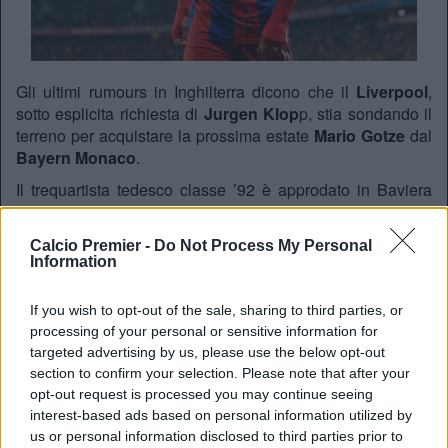
Gli ultimi rumours in Inghilterra dicono che il
Liverpool
,
sotto esplicita richiesta di
Jurgen Klop
p, stia sondando il
terreno per acquistare la prossima estate
Mario Gotze
dal
Bayern Monaco
.
Il trequartista tedesco classe ’92 è approdato in Baviera
per circa 38 milioni di euro dal
Borussia Dortmund
proprio di Klopp, che ne aveva fatto uno dei perni della
Calcio Premier -
Do Not Process My Personal
squadra insieme a
Lewandowsk
i e
Reus
, e si vocifera
Information
che i
Reds
avrebbero pronti 50 milioni pur di averlo.
Il giocatore non sta trovando molto spazio con
Guardiola
,
If you wish to opt-out of the sale, sharing to third parties, or
e aspetta di conoscere i piani di
Ancelotti
, che sederà
processing of your personal or sensitive information for
sulla panchina dell’
Allianz Arena
dalla prossima estate,
targeted advertising by us, please use the below opt-out
per prendere una decisione.
section to confirm your selection. Please note that after your
opt-out request is processed you may continue seeing
interest-based ads based on personal information utilized by
REDAZIONE
us or personal information disclosed to third parties prior to