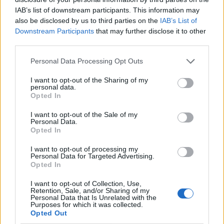
IAB’s list of downstream participants. This information may
also be disclosed by us to third parties on the
IAB’s List of
Downstream Participants
that may further disclose it to other
third parties.
Personal Data Processing Opt Outs
I want to opt-out of the Sharing of my
personal data.
Opted In
I want to opt-out of the Sale of my
Personal Data.
Opted In
I want to opt-out of processing my
Personal Data for Targeted Advertising.
Opted In
I want to opt-out of Collection, Use,
Anno di Fondazione:
1889
Retention, Sale, and/or Sharing of my
Stadio:
Gtech Community Stadium
Personal Data that Is Unrelated with the
Purposes for which it was collected.
Città:
Londra
Opted Out
Presidente:
Cliff Crown