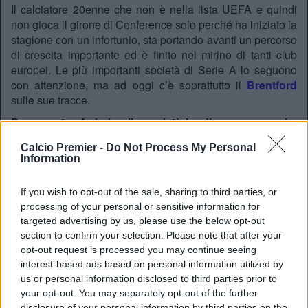
Il calciatore 20enne che non è nella lista UEFA e quindi
non gioca il girone di Conference solo perché ha iniziato la
stagione con un infortunio, sta portando avanti un percorso
di crescita importante ed è finito nel mirino di tanti club
europei. Le più importanti società di Serie A lo seguono
con attenzione, ma ad oggi c’è soprattutto il
Brentford
sulle sue tracce.
Dovesse trasferirsi nella società londinese a gennaio,
Kaloskamis diventerebbe l’ennesimo talento ellenico
Calcio Premier -
Do Not Process My Personal
che finisce in Premier League.
Il classe 2007
Information
Charalampos Kostoulas ha già esordito e segnato con la
maglia del Brighton, club che in questa stagione ha già
If you wish to opt-out of the sale, sharing to third parties, or
utilizzato per tredici gare Stefanos Tzimas.
processing of your personal or sensitive information for
targeted advertising by us, please use the below opt-out
section to confirm your selection. Please note that after your
opt-out request is processed you may continue seeing
interest-based ads based on personal information utilized by
us or personal information disclosed to third parties prior to
your opt-out. You may separately opt-out of the further
disclosure of your personal information by third parties on the