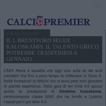
Toggl
navig
15 Dicembre 2025,ore 13.54
IL L BRENTFORD SEGUE
KALOSKAMIS. IL TALENTO GRECO
POTREBBE TRASFERIRSI A
GENNAIO
L’AEK Atene è squadra che oggi vola sulle ali dei tanti
calciatori che fino a poco tempo fa militavano in Serie A.
Nella formazioni di Nikolic non ci sono però solo giocatori
di grande esperienza. Dalla gara di ieri vinta 5-0 spicca
anche la prestazione di
Dimitrios Kaloskamis
,
centrocampista classe 2005 che ha fornito a Ljubicic
l’assist per il gol dello 0-3.