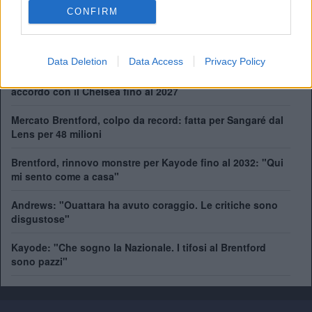
Manager:
Thomas Frank
CONFIRM
ALBO D'ORO
Data Deletion
Data Access
Privacy Policy
Henderson lascia il Brentford dopo un'annata da record:
accordo con il Chelsea fino al 2027
Mercato Brentford, colpo da record: fatta per Sangaré dal
Lens per 48 milioni
Brentford, rinnovo monstre per Kayode fino al 2032: "Qui
mi sento come a casa"
Andrews: "Ouattara ha avuto coraggio. Le critiche sono
disgustose"
Kayode: "Che sogno la Nazionale. I tifosi al Brentford
sono pazzi"