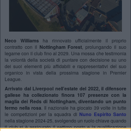
Neco Williams
ha rinnovato ufficialmente il proprio
contratto con il
Nottingham Forest
, prolungando il suo
legame con il club fino al 2029. Una mossa che testimonia
la volontà della società di puntare con decisione su uno
dei suoi elementi più affidabili e rappresentativi del suo
organico in vista della prossima stagione in Premier
League.
Arrivato dal Liverpool nell’estate del 2022, il difensore
gallese ha collezionato finora 107 presenze con la
maglia dei Reds di Nottingham, diventando un punto
fermo nella rosa
. Il nazionale ha giocato 39 volte in tutte
le competizioni per la squadra di
Nuno Espirito Santo
nella stagione 2024-25, svolgendo un ruolo chiave quando
il club si è assicurato il settimo posto e la qualificazione