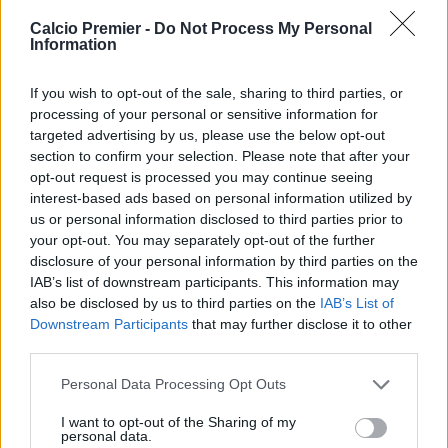
per la Conference League.
Calcio Premier -
Do Not Process My Personal
Al momento della firma del nuovo accordo, Williams ha
Information
dichiarato:
“Il club ha compiuto passi enormi negli ultimi anni e sono
If you wish to opt-out of the sale, sharing to third parties, or
orgoglioso di essere parte di questo percorso. Il nostro
processing of your personal or sensitive information for
targeted advertising by us, please use the below opt-out
proprietario è estremamente ambizioso e gli sono grato per
section to confirm your selection. Please note that after your
la fiducia che ha dimostrato in me e nel progetto. Il futuro è
opt-out request is processed you may continue seeing
davvero entusiasmante.
I tifosi di questo club sono
interest-based ads based on personal information utilized by
speciali e mi hanno sostenuto dal giorno in cui sono
.
us or personal information disclosed to third parties prior to
Non vediamo l’ora di avere quelle notti europee al The
your opt-out. You may separately opt-out of the further
City Ground e come squadra vogliamo creare più ricordi
disclosure of your personal information by third parties on the
per tutti coloro che sono legati al Forest”
IAB’s list of downstream participants. This information may
Parole che trovano piena sintonia con quanto dichiarato
also be disclosed by us to third parties on the
IAB’s List of
da
Evangelos Marinakis
, proprietario del Forest: “Il
Downstream Participants
that may further disclose it to other
Nottingham Forest è un club per giocatori ambiziosi, che
third parties.
vogliono crescere con noi e contribuire a creare momenti
Personal Data Processing Opt Outs
speciali. Neco incarna perfettamente questa filosofia ed è
una pedina fondamentale della nostra squadra”.
I want to opt-out of the Sharing of my
personal data.